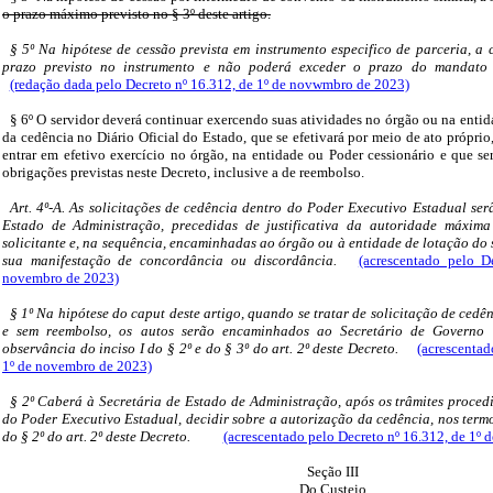
o prazo máximo previsto no § 3º deste artigo.
§ 5º Na hipótese de cessão prevista em instrumento especifico de parceria, a 
prazo previsto no instrumento e não poderá exceder o prazo do mandato 
(redação dada pelo Decreto nº 16.312, de 1º de novwmbro de 2023)
§ 6º O servidor deverá continuar exercendo suas atividades no órgão ou na entid
da cedência no Diário Oficial do Estado, que se efetivará por meio de ato próprio,
entrar em efetivo exercício no órgão, na entidade ou Poder cessionário e que se
obrigações previstas neste Decreto, inclusive a de reembolso.
Art. 4º-A. As solicitações de cedência dentro do Poder Executivo Estadual ser
Estado de Administração, precedidas de justificativa da autoridade máxim
solicitante e, na sequência, encaminhadas ao órgão ou à entidade de lotação do 
sua manifestação de concordância ou discordância.
(acrescentado pelo D
novembro de 2023)
§ 1º Na hipótese do caput deste artigo, quando se tratar de solicitação de ced
e sem reembolso, os autos serão encaminhados ao Secretário de Governo 
observância do inciso I do § 2º e do § 3º do art. 2º deste Decreto.
(acrescentad
1º de novembro de 2023)
§ 2º Caberá à Secretária de Estado de Administração, após os trâmites proced
do Poder Executivo Estadual, decidir sobre a autorização da cedência, nos termo
do § 2º do art. 2º deste Decreto.
(acrescentado pelo Decreto nº 16.312, de 1º
Seção III
Do Custeio