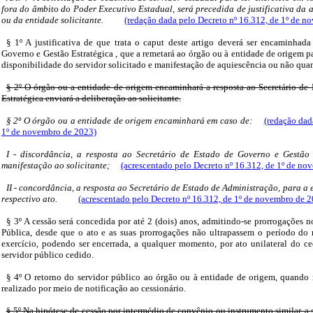
fora do âmbito do Poder Executivo Estadual, será precedida de justificativa da
ou da entidade solicitante.
(redação dada pelo Decreto nº 16.312, de 1º de n
§ 1º A justificativa de que trata o caput deste artigo deverá ser encaminhada
Governo e Gestão Estratégica , que a remetará ao órgão ou à entidade de origem pa
disponibilidade do servidor solicitado e manifestação de aquiescência ou não quan
§ 2º O órgão ou a entidade de origem encaminhará a resposta ao Secretário de
Estratégica enviará a deliberação ao solicitante.
§ 2º O órgão ou a entidade de origem encaminhará em caso de:
(redação dad
1º de novembro de 2023)
I - discordância, a resposta ao Secretário de Estado de Governo e Gestão 
manifestação ao solicitante;
(acrescentado pelo Decreto nº 16.312, de 1º de n
II - concordância, a resposta ao Secretário de Estado de Administração, para a
respectivo ato.
(acrescentado pelo Decreto nº 16.312, de 1º de novembro de 
§ 3º A cessão será concedida por até 2 (dois) anos, admitindo-se prorrogações n
Pública, desde que o ato e as suas prorrogações não ultrapassem o período d
exercício, podendo ser encerrada, a qualquer momento, por ato unilateral do ce
servidor público cedido.
§ 4º O retorno do servidor público ao órgão ou à entidade de origem, quando r
realizado por meio de notificação ao cessionário.
§ 5º Na hipótese de cessão por intermédio de convênio ou instrumento similar, a 