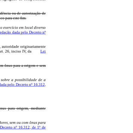
dência ou de autorização de
co para este fim.
o exercício em local diverso
redação dada pelo Decreto nº
, autoridade originariamente
. 26, inciso IV, da
Lei
com ônus para a origem e sem
 sobre a possibilidade de a
dada pelo Decreto nº 16.312,
ônus para origem, mediante
vidores, sem ou com ônus para
Decreto nº 16.312, de 1º de