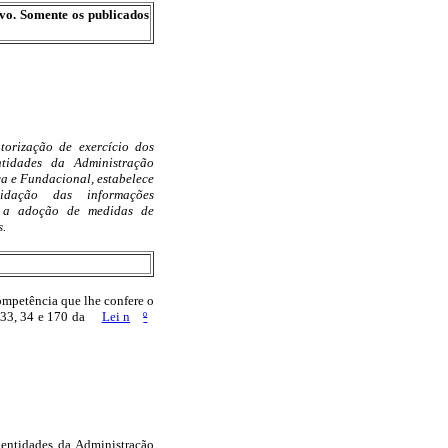
ivo. Somente os publicados
torização de exercício dos
tidades da Administração
a e Fundacional, estabelece
idação das informações
a a adoção de medidas de
s.
tência que lhe confere o
. 33, 34 e 170 da
Lei n
º
 entidades da Administração