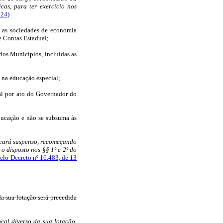
cas, para ter exercício nos
024)
e as sociedades de economia
de Contas Estadual;
 dos Municípios, incluídas as
a na educação especial;
ial por ato do Governador do
educação e não se subsuma às
ficará suspenso, recomeçando
 o disposto nos §§ 1º e 2º do
elo Decreto nº 16.483, de 13
da sua lotação será precedida
ocal diverso da sua lotação,