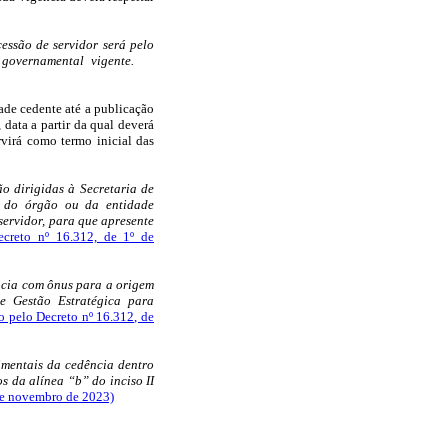
cessão de servidor será pelo
governamental vigente.
ade cedente até a publicação
 data a partir da qual deverá
rvirá como termo inicial das
ão dirigidas à Secretaria de
a do órgão ou da entidade
servidor, para que apresente
ecreto nº 16.312, de 1º de
ência com ônus para a origem
e Gestão Estratégica para
o pelo Decreto nº 16.312, de
imentais da cedência dentro
s da alínea “b” do inciso II
 de novembro de 2023)