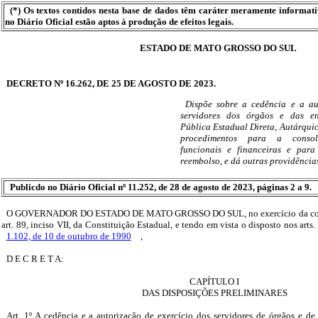
(*) Os textos contidos nesta base de dados têm caráter meramente informat
no Diário Oficial estão aptos à produção de efeitos legais.
ESTADO DE MATO GROSSO DO SUL
DECRETO Nº 16.262, DE 25 DE AGOSTO DE 2023.
Dispõe sobre a cedência e a au
servidores dos órgãos e das en
Pública Estadual Direta, Autárquic
procedimentos para a consol
funcionais e financeiras e par
reembolso, e dá outras providência
Publicdo no Diário Oficial nº 11.252, de 28 de agosto de 2023, páginas 2 a 9.
O GOVERNADOR DO ESTADO DE MATO GROSSO DO SUL, no exercício da compe
art. 89, inciso VII, da Constituição Estadual, e tendo em vista o disposto nos arts
1.102, de 10 de outubro de 1990
,
D E C R E T A:
CAPÍTULO I
DAS DISPOSIÇÕES PRELIMINARES
Art. 1º A cedência e a autorização de exercício dos servidores de órgãos e de