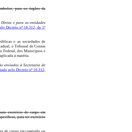
embolso, para os órgãos da
 Direta e para as entidades
elo Decreto nº 16.312, de 1º
úblicas e as sociedades de
tadual, o Tribunal de Contas
to Federal, dos Municípios e
aplicada à matéria.
rão enviados à Secretaria de
tado pelo Decreto nº 16.312,
para exercício de cargo em
ecíficas, para ter exercício
cio de cargo em comissão ou