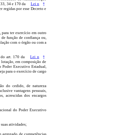
. 33, 34 e 170 da
Lei n
º
ser regidas por esse Decreto e
, para ter exercício em outro
 de função de confiança ou,
nculação com o órgão ou com a
º do art. 170 da
Lei n
º
ua lotação, em composição de
o Poder Executivo Estadual,
ja para o exercício de cargo
ção do cedido, de natureza
clusive vantagens pessoais,
ros, acrescidas dos encargos
dacional do Poder Executivo
 suas atividades;
 um agregado de competências