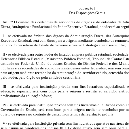
Subseção I
Das Disposições Gerais
Art. 5º O custeio das cedências de servidores de órgãos e de entidades da Adm
Direta, Autárquica e Fundacional do Poder Executivo Estadual, obedecerá ao segu
I - se efetivada no âmbito dos órgãos da Administração Direta, das Autarqui
Executivo Estadual, será com ônus para a origem, mediante reembolso da remunera
critério do Secretário de Estado de Governo e Gestão Estratégica, sem reembolso;
II - se efetivada para outro Poder do Estado, empresa pública estadual, sociedad
Defensoria Pública Estadual, Ministério Público Estadual, Tribunal de Contas Es
entidade ou Poder da União, de outros Estados, do Distrito Federal e dos Munic
públicas e as sociedades de economia mista desses entes federados, será sem ôn
para origem mediante reembolso da remuneração do servidor cedido, acrescida dos 
pelo Poder, pelo órgão ou pela entidade cessionária;
III - se efetivada para instituição privada sem fins lucrativos especializada
educação especial, será com ônus para a origem e restrita ao servidor efetivo
profissionais da educação básica;
IV - se efetivada para instituição privada sem fins lucrativos qualificada como 
Governador do Estado, será com ônus para a origem mediante reembolso por me
objeto de repasse no contrato de gestão, nos termos da legislação própria;
V - se efetivada para instituição privada sem fins lucrativos que atue nas áreas 
se subsuma às hipóteses dos incisos III e IV deste artigo, será sem ônus para 