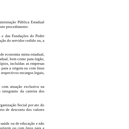
inistração Pública Estadual
inte procedimento:
as e das Fundações do Poder
ção do servidor cedido ou, a
e de economia mista estadual,
tadual, bem como para órgão,
ípios, incluídas as empresas
us para a origem ou com ônus
respectivos encargos legais,
 e com atuação exclusiva na
 integrante da carreira dos
Organização Social por ato do
io de desconto dos valores
de saúde ou de educação e não
a origem ou com ônus para a