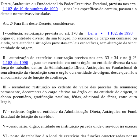
Direta, Autárquica ou Fundacional do Poder Executivo Estadual, prevista nos arts
1.102, de 10 de outubro de 1990
, e nas leis específicas de carreira, passam a 
demais normativas vinculadas.
Art. 2º Para fins deste Decreto, considera-se:
I - cedência: autorização prevista no art. 170 da
Lei n
º
1.102, de 1990
órgão ou entidade diverso da sua lotação, no exercício de cargo em comissão ou
ainda, para atender a situações previstas em leis específicas, sem alteração da vi
entidade de origem;
II - autorização de exercício: autorização prevista nos arts. 33 e 34 e no § 2
1.102, de 1990
, para ter exercício em outro órgão ou entidade diversa da s
força de trabalho, dentro da Administração Direta, Autárquica ou Fundacional d
sem alteração da vinculação com o órgão ou a entidade de origem, desde que não se
em comissão ou de função de confiança;
III - reembolso: restituição ao cedente do valor das parcelas da remunera
permanente, decorrentes do cargo efetivo no órgão ou na entidade de origem, in
abono pecuniário, gratificação natalina, férias, adicional de férias, entre out
legais;
IV - cedente: órgão ou entidade da Administração Direta, Autárquica ou Fun
Estadual de lotação do servidor;
V - cessionário: órgão, entidade ou instituição privada onde o servidor irá exercer
VI - posto de trabalho: é o local de exercício das funções caracterizadas por