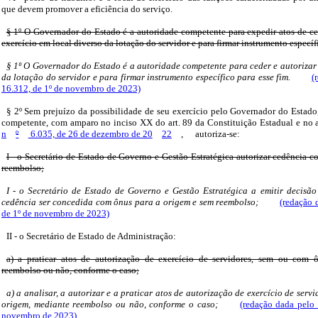
que devem promover a eficiência do serviço.
§ 1º O Governador do Estado é a autoridade competente para expedir atos de ce
exercício em local diverso da lotação do servidor e para firmar instrumento específi
§ 1º O Governador do Estado é a autoridade competente para ceder e autorizar 
da lotação do servidor e para firmar instrumento específico para esse fim.
(
16.312, de 1º de novembro de 2023)
§ 2º Sem prejuízo da possibilidade de seu exercício pelo Governador do Estado
competente, com amparo no inciso XX do art. 89 da Constituição Estadual e no art
n
º
6.035, de 26 de dezembro de 20
22
,
autoriza-se:
I - o Secretário de Estado de Governo e Gestão Estratégica autorizar cedência 
reembolso;
I - o Secretário de Estado de Governo e Gestão Estratégica a emitir decisão
cedência ser concedida com ônus para a origem e sem reembolso;
(redação 
de 1º de novembro de 2023)
II - o Secretário de Estado de Administração:
a) a praticar atos de autorização de exercício de servidores, sem ou com 
reembolso ou não, conforme o caso;
a) a analisar, a autorizar e a praticar atos de autorização de exercício de ser
origem, mediante reembolso ou não, conforme o caso;
(redação dada pelo 
novembro de 2023)