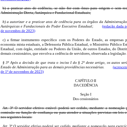
b) a praticar atos de cedência, se não for com ônus para origem e sem re
Administração Direta, Autárquica e Fundacional Estaduais;
b) a autorizar e a praticar atos de cedência para os órgãos da Administração
Autárquicas e Fundacionais do Poder Executivo Estadual;
(redação dada p
de novembro de 2023)
c) a firmar instrumento específico com os Poderes do Estado, as empresas p
economia mista estaduais, a Defensoria Pública Estadual, o Ministério Público Es
Estadual, com órgão, entidade ou Poderes da União, de outros Estados, do Distri
demais cessionários, que envolva a cedência de servidores, observada a legislação 
§ 3º Após a decisão de que trata o inciso I do § 2º deste artigo, os autos se
Estado de Administração para as demais providências necessárias.
(acrescen
de 1º de novembro de 2023)
CAPÍTULO II
DA CEDÊNCIA
Seção I
Dos cessionários
Art. 3º O servidor efetivo estável poderá ser cedido, mediante a nomeação 
comissão ou função de confiança ou para atender a situações previstas em leis esp
nos seguintes locais:
Art. 3º O servidor efetivo poderá ser cedido, mediante a nomeação para exercí