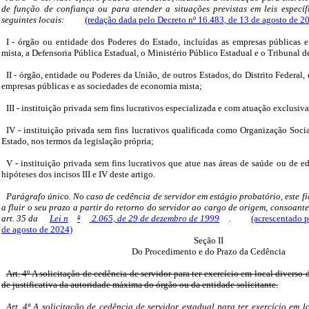
de função de confiança ou para atender a situações previstas em leis específi
seguintes locais:
(redação dada pelo Decreto nº 16.483, de 13 de agosto de 2
I - órgão ou entidade dos Poderes do Estado, incluídas as empresas públicas 
mista, a Defensoria Pública Estadual, o Ministério Público Estadual e o Tribunal 
II - órgão, entidade ou Poderes da União, de outros Estados, do Distrito Federal,
empresas públicas e as sociedades de economia mista;
III - instituição privada sem fins lucrativos especializada e com atuação exclusiv
IV - instituição privada sem fins lucrativos qualificada como Organização Soc
Estado, nos termos da legislação própria;
V - instituição privada sem fins lucrativos que atue nas áreas de saúde ou de 
hipóteses dos incisos III e IV deste artigo.
Parágrafo único. No caso de cedência de servidor em estágio probatório, este 
a fluir o seu prazo a partir do retorno do servidor ao cargo de origem, consoante
art. 35 da
Lei n
º
2.065, de 29 de dezembro de 1999
.
(acrescentado p
de agosto de 2024)
Seção II
Do Procedimento e do Prazo da Cedência
Art. 4º A solicitação de cedência de servidor para ter exercício em local diverso 
de justificativa da autoridade máxima do órgão ou da entidade solicitante.
Art. 4º A solicitação de cedência de servidor estadual para ter exercício em l