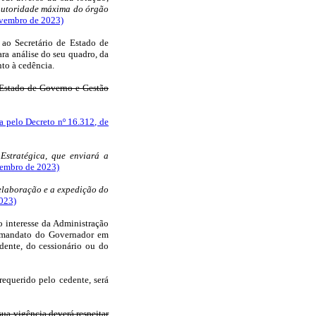
 autoridade máxima do órgão
ovembro de 2023)
 ao Secretário de Estado de
ra análise do seu quadro, da
to à cedência.
 Estado de Governo e Gestão
a pelo Decreto nº 16.312, de
Estratégica, que enviará a
ovembro de 2023)
 elaboração e a expedição do
2023)
o interesse da Administração
o mandato do Governador em
dente, do cessionário ou do
equerido pelo cedente, será
sua vigência deverá respeitar