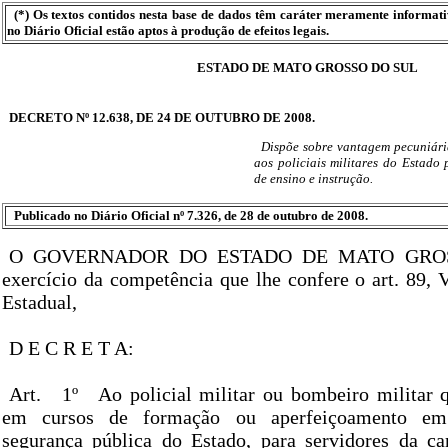
(*) Os textos contidos nesta base de dados têm caráter meramente informat
no Diário Oficial estão aptos à produção de efeitos legais.
ESTADO DE MATO GROSSO DO SUL
DECRETO Nº 12.638, DE 24 DE OUTUBRO DE 2008.
Dispõe sobre vantagem pecuniári
aos policiais militares do Estado 
de ensino e instrução.
Publicado no Diário Oficial nº 7.326, de 28 de outubro de 2008.
O GOVERNADOR DO ESTADO DE MATO GROS
exercício da competência que lhe confere o art. 89, 
Estadual,
D E C R E T A:
Art.
1º
Ao policial militar ou bombeiro militar q
em cursos de formação ou aperfeiçoamento em
segurança pública do Estado, para servidores da carr