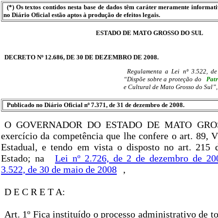
(*) Os textos contidos nesta base de dados têm caráter meramente informat
no Diário Oficial estão aptos à produção de efeitos legais.
ESTADO DE MATO GROSSO DO SUL
DECRETO Nº 12.686, DE 30 DE DEZEMBRO DE 2008.
Regulamenta a Lei nº 3.522, d
“Dispõe sobre a proteção do
Pat
e Cultural de Mato Grosso do Sul”,
Publicado no Diário Oficial nº 7.371, de 31 de dezembro de 2008.
O GOVERNADOR DO ESTADO DE MATO GROS
exercício da competência que lhe confere o art. 89, V
Estadual, e tendo em vista o disposto no art. 215 
Estado; na
Lei nº 2.726, de 2 de dezembro de 20
3.522, de 30 de maio de 2008
,
D E C R E T A:
Art. 1º Fica instituído o processo administrativo de