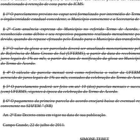
condicionado à retenção de cota-parte do ICMS.
§ 1º O parcelamento previsto no caput será formalizado por intermédio de Term
o órgão/entidade estadual concedente, o Município convenente e a Secretaria de
§ 2º Com anuência expressa do Município no referido Termo de Acordo,
reconhecido como débito e seu respectivo pagamento realizado mensalmente po
devido, quando do repasse efetuado pelo Estado para o Município das transferê
§ 3º O valor da glosa a ser parcelado deverá ser atualizado monetariamente pe
de Referência de Mato Grosso do Sul (UFERMS), a partir da data do recebiment
juros legais de 1% ao mês, a partir da data de notificação da glosa ao Municíp
do Termo de Acordo.
§ 4º O cálculo da parcela mensal terá como referência o valor da UFER
acrescido de juros legais de 1% ao mês, contados da celebração do Termo de Aco
§ 5º O parcelamento poderá ser feito em até 10 (dez) parcelas mensais e suces
(cem) UFERMS, vigentes à época da celebração do Termo de Acordo.
§ 6º O pagamento da primeira parcela do acordo ensejará baixa de eventual re
convenente no SIAFEM.” (NR)
Art. 2º Este Decreto entra em vigor na data de sua publicação.
Campo Grande, 22 de julho de 2011.
SIMONE TEBET