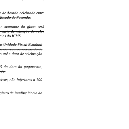
o de Acordo celebrado entre
 Estado de Fazenda.
 o montante da glosa será
r meio de retenção do valor
ncias do ICMS.
la Unidade Fiscal Estadual
o do recurso, acrescido de
io até a data de celebração
MS da data do pagamento,
rdo.
sivas, não inferiores a 100
gistro de inadimplência do