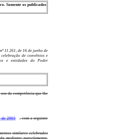
ivo. Somente os publicados
nº 11.261, de 16 de junho de
 celebração de convênios e
ãos e entidades do Poder
o da competência que lhe
o de 2003
, com a seguinte
mentos similares celebrados
ada mediante parcelamento,