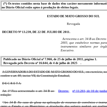
(*) Os textos contidos nesta base de dados têm caráter meramente informat
no Diário Oficial estão aptos à produção de efeitos legais.
ESTADO DE MATO GROSSO DO SUL
Revogada
DECRETO Nº 13.239, DE 22 DE JULHO DE 2011.
Acrescenta o art. 34-B ao Decreto 
2003, que estabelece normas para
instrumentos similares por órg
Executivo.
Publicado no Diário Oficial nº 7.966, de 25 de julho de 2011, página 1.
Revogado pelo Decreto nº 16.644, de 4 de julho de 2025
.
A GOVERNADORA DO ESTADO DE MATO GROSSO DO SUL, em exercício, no us
confere o art. 89, inciso VII, da Constituição Estadual,
D E C R E T A:
Art. 1º Fica acrescentado o art. 34-B ao
Decreto
nº 11.261, de 16 de junh
redação:
“Art. 34-B. No caso de glosa na aplicação de recursos de convênios e instru
entre o Estado e os Municípios, a devolução dos valores poderá ser realiz