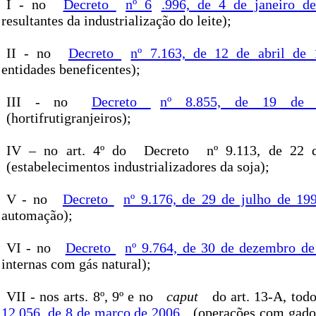
I - no
Decreto
nº 6
.996, de 4 de janeiro d
resultantes da industrialização do leite);
II - no
Decreto
nº 7.163, de 12 de abril de 
entidades beneficentes);
III - no
Decreto
nº 8.855, de 19 de 
(hortifrutigranjeiros);
IV – no art. 4º do
Decreto
nº 9.113, de 22
(estabelecimentos industrializadores da soja);
V - no
Decreto
nº 9.176, de 29 de julho de 19
automação);
VI - no
Decreto
nº 9.764, de 30 de dezembro d
internas com gás natural);
VII - nos arts. 8º, 9º e no
caput
do art. 13-A, tod
12.056, de 8 de março de 2006
(operações com gados