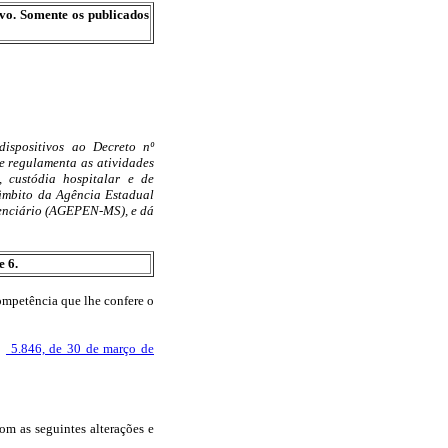
ivo. Somente os publicados
dispositivos ao Decreto nº
e regulamenta as atividades
, custódia hospitalar e de
 âmbito da Agência Estadual
tenciário (AGEPEN-MS), e dá
e 6.
tência que lhe confere o
5.846, de 30 de março de
com as seguintes alterações e