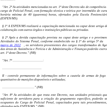
“Art. 2º As atividades mencionadas no art. 1º deste Decreto são de competência
cargo de Policial Penal, com formação técnica e teórica por intermédio de curs
horária mínima de 40 (quarenta) horas, ofertados pela Escola Penitenciá
(ESPEN/MS).
§ 1º A ESPEN/MS realizará a capacitação mencionada no caput deste artigo d
colaboração com outros órgãos e instituições públicas ou privadas.
§ 2º Após a devida capacitação prevista no caput deste artigo e o provimen
Atividades do Sistema Penal, conforme estabelecido no § 1º do artigo 5º da
março de 2022
, os servidores provenientes dos cargos transformados de Age
das áreas de Assistência e Perícia e de Administração e Finanças poderão exerce
art. 1º deste Decreto.” (NR)
“Art. 7º ..........................................:
.......................................................
II - controle permanente de informações sobre a cautela de armas de fogo 
quantitativo de munições disponíveis e utilizadas;
.............................................” (NR)
“Art. 8º As atividades de que trata este Decreto, nas unidades prisionais q
suficiente de servidores para a criação do grupamento específico, poderão se
ocupantes do Cargo de Policial Penal, capacitados para tais procedimentos,
ofertados pela ESPEN/MS.” (NR)