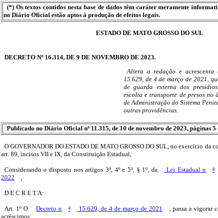
(*) Os textos contidos nesta base de dados têm caráter meramente informat
no Diário Oficial estão aptos à produção de efeitos legais.
ESTADO DE MATO GROSSO DO SUL
DECRETO Nº 16.314, DE 9 DE NOVEMBRO DE 2023.
Altera a redação e acrescenta 
15.629, de 4 de março de 2021, qu
de guarda externa dos presídios
escolta e transporte de presos no
de Administração do Sistema Peni
outras providências.
Publicado no Diário Oficial nº 11.315, de 10 de novembro de 2023, páginas 5 
O GOVERNADOR DO ESTADO DE MATO GROSSO DO SUL, no exercício da compe
art. 89, incisos VII e IX, da Constituição Estadual,
Considerando o disposto nos artigos 3º, 4º e 5º, § 1º, da
Lei Estadual n
º
2022
,
D E C R E T A:
Art. 1º O
Decreto n
º
15.629, de 4 de março de 2021
, passa a vigorar 
acréscimos: