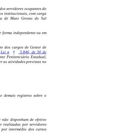
 dos servidores ocupantes do
os institucionais, com carga
ria de Mato Grosso do Sul
e forma independente ou em
to dos cargos de Gestor de
Lei n
º
5.846, de 30 de
nte Penitenciário Estadual,
r as atividades previstas no
e demais registros sobre o
ue não disponham de efetivo
r realizadas por servidores
 por intermédio dos cursos