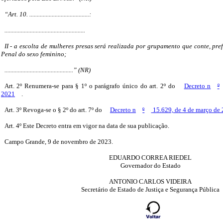
“Art. 10. ........................................:
......................................................
II - a escolta de mulheres presas será realizada por grupamento que conte, pre
Penal do sexo feminino;
..............................................” (NR)
Art. 2º Renumera-se para § 1º o parágrafo único do art. 2º do
Decreto n
º
2021
.
Art. 3º Revoga-se o § 2º do art. 7º do
Decreto n
º
15.629, de 4 de março de
Art. 4º Este Decreto entra em vigor na data de sua publicação.
Campo Grande, 9 de novembro de 2023.
EDUARDO CORREA RIEDEL
Governador do Estado
ANTONIO CARLOS VIDEIRA
Secretário de Estado de Justiça e Segurança Pública