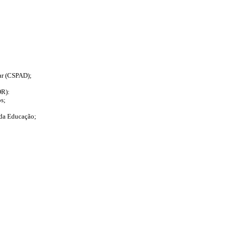
nar (CSPAD);
OR):
s;
da Educação;