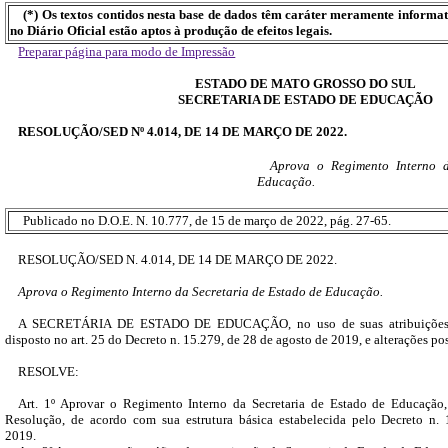
(*) Os textos contidos nesta base de dados têm caráter meramente informa
no Diário Oficial estão aptos à produção de efeitos legais.
Preparar página para modo de Impressão
ESTADO DE MATO GROSSO DO SUL
SECRETARIA DE ESTADO DE EDUCAÇÃO
RESOLUÇÃO/SED Nº 4.014, DE 14 DE MARÇO DE 2022.
Aprova o Regimento Interno d
Educação.
Publicado no D.O.E. N. 10.777, de 15 de março de 2022, pág. 27-65.
RESOLUÇÃO/SED N. 4.014, DE 14 DE MARÇO DE 2022.
Aprova o Regimento Interno da Secretaria de Estado de Educação.
A SECRETÁRIA DE ESTADO DE EDUCAÇÃO, no uso de suas atribuições le
disposto no art. 25 do Decreto n. 15.279, de 28 de agosto de 2019, e alterações pos
RESOLVE:
Art. 1º Aprovar o Regimento Interno da Secretaria de Estado de Educação
Resolução, de acordo com sua estrutura básica estabelecida pelo Decreto n.
2019.