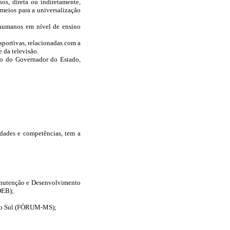
os, direta ou indiretamente,
meios para a universalização
 humanos em nível de ensino
sportivas, relacionadas com a
 da televisão.
ção do Governador do Estado,
idades e competências, tem a
nutenção e Desenvolvimento
DEB);
 do Sul (FÓRUM-MS);