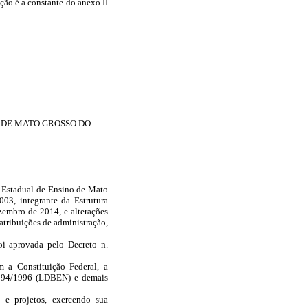
ção é a constante do anexo II
 DE MATO GROSSO DO
a Estadual de Ensino de Mato
03, integrante da Estrutura
zembro de 2014, e alterações
atribuições de administração,
foi aprovada pelo Decreto n.
 a Constituição Federal, a
 9394/1996 (LDBEN) e demais
 e projetos, exercendo sua