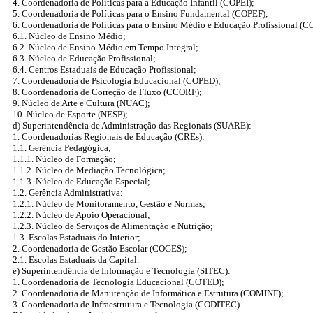
4. Coordenadoria de Políticas para a Educação Infantil (COPEI);
5. Coordenadoria de Políticas para o Ensino Fundamental (COPEF);
6. Coordenadoria de Políticas para o Ensino Médio e Educação Profissional 
6.1. Núcleo de Ensino Médio;
6.2. Núcleo de Ensino Médio em Tempo Integral;
6.3. Núcleo de Educação Profissional;
6.4. Centros Estaduais de Educação Profissional;
7. Coordenadoria de Psicologia Educacional (COPED);
8. Coordenadoria de Correção de Fluxo (CCORF);
9. Núcleo de Arte e Cultura (NUAC);
10. Núcleo de Esporte (NESP);
d) Superintendência de Administração das Regionais (SUARE):
1. Coordenadorias Regionais de Educação (CREs):
1.1. Gerência Pedagógica;
1.1.1. Núcleo de Formação;
1.1.2. Núcleo de Mediação Tecnológica;
1.1.3. Núcleo de Educação Especial;
1.2. Gerência Administrativa:
1.2.1. Núcleo de Monitoramento, Gestão e Normas;
1.2.2. Núcleo de Apoio Operacional;
1.2.3. Núcleo de Serviços de Alimentação e Nutrição;
1.3. Escolas Estaduais do Interior;
2. Coordenadoria de Gestão Escolar (COGES);
2.1. Escolas Estaduais da Capital.
e) Superintendência de Informação e Tecnologia (SITEC):
1. Coordenadoria de Tecnologia Educacional (COTED);
2. Coordenadoria de Manutenção de Informática e Estrutura (COMINF);
3. Coordenadoria de Infraestrutura e Tecnologia (CODITEC).