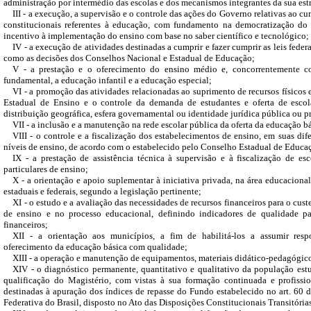
administração por intermédio das escolas e dos mecanismos integrantes da sua est
III - a execução, a supervisão e o controle das ações do Governo relativas ao 
constitucionais referentes à educação, com fundamento na democratização d
incentivo à implementação do ensino com base no saber científico e tecnológico;
IV - a execução de atividades destinadas a cumprir e fazer cumprir as leis feder
como as decisões dos Conselhos Nacional e Estadual de Educação;
V - a prestação e o oferecimento do ensino médio e, concorrentemente c
fundamental, a educação infantil e a educação especial;
VI - a promoção das atividades relacionadas ao suprimento de recursos físicos
Estadual de Ensino e o controle da demanda de estudantes e oferta de escol
distribuição geográfica, esfera governamental ou identidade jurídica pública ou p
VII - a inclusão e a manutenção na rede escolar pública da oferta da educação b
VIII - o controle e a fiscalização dos estabelecimentos de ensino, em suas dif
níveis de ensino, de acordo com o estabelecido pelo Conselho Estadual de Educa
IX - a prestação de assistência técnica à supervisão e à fiscalização de esc
particulares de ensino;
X - a orientação e apoio suplementar à iniciativa privada, na área educacional
estaduais e federais, segundo a legislação pertinente;
XI - o estudo e a avaliação das necessidades de recursos financeiros para o cus
de ensino e no processo educacional, definindo indicadores de qualidade pa
financeiros;
XII - a orientação aos municípios, a fim de habilitá-los a assumir resp
oferecimento da educação básica com qualidade;
XIII - a operação e manutenção de equipamentos, materiais didático-pedagógico
XIV - o diagnóstico permanente, quantitativo e qualitativo da população estud
qualificação do Magistério, com vistas à sua formação continuada e profiss
destinadas à apuração dos índices de repasse do Fundo estabelecido no art. 60 
Federativa do Brasil, disposto no Ato das Disposições Constitucionais Transitória