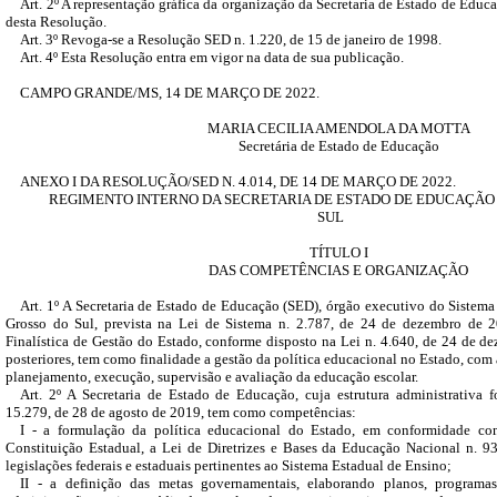
Art. 2º A representação gráfica da organização da Secretaria de Estado de Educa
desta Resolução.
Art. 3º Revoga-se a Resolução SED n. 1.220, de 15 de janeiro de 1998.
Art. 4º Esta Resolução entra em vigor na data de sua publicação.
CAMPO GRANDE/MS, 14 DE MARÇO DE 2022.
MARIA CECILIA AMENDOLA DA MOTTA
Secretária de Estado de Educação
ANEXO I DA RESOLUÇÃO/SED N. 4.014, DE 14 DE MARÇO DE 2022.
REGIMENTO INTERNO DA SECRETARIA DE ESTADO DE EDUCAÇÃO
SUL
TÍTULO I
DAS COMPETÊNCIAS E ORGANIZAÇÃO
Art. 1º A Secretaria de Estado de Educação (SED), órgão executivo do Sistem
Grosso do Sul, prevista na Lei de Sistema n. 2.787, de 24 de dezembro de 20
Finalística de Gestão do Estado, conforme disposto na Lei n. 4.640, de 24 de de
posteriores, tem como finalidade a gestão da política educacional no Estado, com 
planejamento, execução, supervisão e avaliação da educação escolar.
Art. 2º A Secretaria de Estado de Educação, cuja estrutura administrativa 
15.279, de 28 de agosto de 2019, tem como competências:
I - a formulação da política educacional do Estado, em conformidade com
Constituição Estadual, a Lei de Diretrizes e Bases da Educação Nacional n.
legislações federais e estaduais pertinentes ao Sistema Estadual de Ensino;
II - a definição das metas governamentais, elaborando planos, programas