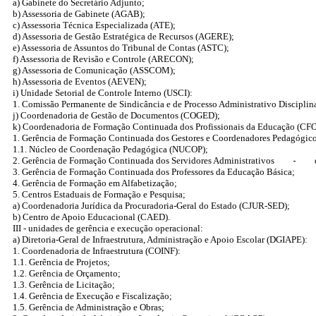
a) Gabinete do Secretário Adjunto;
b) Assessoria de Gabinete (AGAB);
c) Assessoria Técnica Especializada (ATE);
d) Assessoria de Gestão Estratégica de Recursos (AGERE);
e) Assessoria de Assuntos do Tribunal de Contas (ASTC);
f) Assessoria de Revisão e Controle (ARECON);
g) Assessoria de Comunicação (ASSCOM);
h) Assessoria de Eventos (AEVEN);
i) Unidade Setorial de Controle Interno (USCI):
1. Comissão Permanente de Sindicância e de Processo Administrativo Discipli
j) Coordenadoria de Gestão de Documentos (COGED);
k) Coordenadoria de Formação Continuada dos Profissionais da Educação (CF
1. Gerência de Formação Continuada dos Gestores e Coordenadores Pedagógico
1.1. Núcleo de Coordenação Pedagógica (NUCOP);
2. Gerência de Formação Continuada dos Servidores Administrativos
3. Gerência de Formação Continuada dos Professores da Educação Básica;
4. Gerência de Formação em Alfabetização;
5. Centros Estaduais de Formação e Pesquisa;
a) Coordenadoria Jurídica da Procuradoria-Geral do Estado (CJUR-SED);
b) Centro de Apoio Educacional (CAED).
III - unidades de gerência e execução operacional:
a) Diretoria-Geral de Infraestrutura, Administração e Apoio Escolar (DGIAPE):
1. Coordenadoria de Infraestrutura (COINF):
1.1. Gerência de Projetos;
1.2. Gerência de Orçamento;
1.3. Gerência de Licitação;
1.4. Gerência de Execução e Fiscalização;
1.5. Gerência de Administração e Obras;