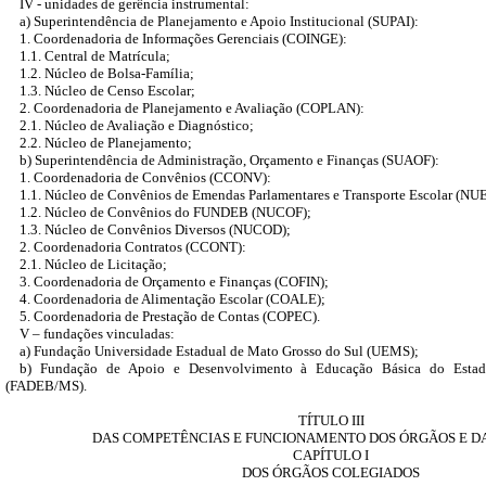
IV - unidades de gerência instrumental:
a) Superintendência de Planejamento e Apoio Institucional (SUPAI):
1. Coordenadoria de Informações Gerenciais (COINGE):
1.1. Central de Matrícula;
1.2. Núcleo de Bolsa-Família;
1.3. Núcleo de Censo Escolar;
2. Coordenadoria de Planejamento e Avaliação (COPLAN):
2.1. Núcleo de Avaliação e Diagnóstico;
2.2. Núcleo de Planejamento;
b) Superintendência de Administração, Orçamento e Finanças (SUAOF):
1. Coordenadoria de Convênios (CCONV):
1.1. Núcleo de Convênios de Emendas Parlamentares e Transporte Escolar (NU
1.2. Núcleo de Convênios do FUNDEB (NUCOF);
1.3. Núcleo de Convênios Diversos (NUCOD);
2. Coordenadoria Contratos (CCONT):
2.1. Núcleo de Licitação;
3. Coordenadoria de Orçamento e Finanças (COFIN);
4. Coordenadoria de Alimentação Escolar (COALE);
5. Coordenadoria de Prestação de Contas (COPEC).
V – fundações vinculadas:
a) Fundação Universidade Estadual de Mato Grosso do Sul (UEMS);
b) Fundação de Apoio e Desenvolvimento à Educação Básica do Esta
(FADEB/MS).
TÍTULO III
DAS COMPETÊNCIAS E FUNCIONAMENTO DOS ÓRGÃOS E D
CAPÍTULO I
DOS ÓRGÃOS COLEGIADOS