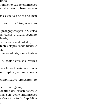
rutura;
cumprimento das determinações
o conhecimento, bem como o
ais e estaduais de ensino, bem
om os municípios, o ensino
 e pedagógicos para o Sistema
as, cursos e vagas, segundo
rivada;
ásica e suas modalidades;
erentes etapas, modalidades e
ção;
olas estaduais, municipais e
, de acordo com as diretrizes
teio e investimento no sistema
ra a aplicação dos recursos
onsabilidades crescentes no
s e tecnológicos;
antil e das características e
ional, bem como informações
da Constituição da República
s;