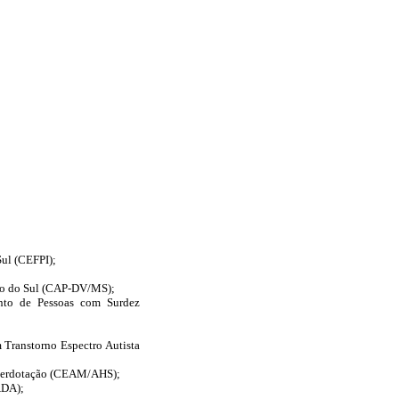
Sul (CEFPI);
sso do Sul (CAP-DV/MS);
ento de Pessoas com Surdez
 Transtorno Espectro Autista
Superdotação (CEAM/AHS);
ADA);