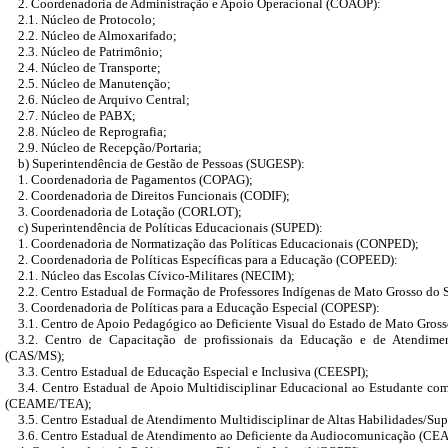
2. Coordenadoria de Administração e Apoio Operacional (COAOP):
2.1. Núcleo de Protocolo;
2.2. Núcleo de Almoxarifado;
2.3. Núcleo de Patrimônio;
2.4. Núcleo de Transporte;
2.5. Núcleo de Manutenção;
2.6. Núcleo de Arquivo Central;
2.7. Núcleo de PABX;
2.8. Núcleo de Reprografia;
2.9. Núcleo de Recepção/Portaria;
b) Superintendência de Gestão de Pessoas (SUGESP):
1. Coordenadoria de Pagamentos (COPAG);
2. Coordenadoria de Direitos Funcionais (CODIF);
3. Coordenadoria de Lotação (CORLOT);
c) Superintendência de Políticas Educacionais (SUPED):
1. Coordenadoria de Normatização das Políticas Educacionais (CONPED);
2. Coordenadoria de Políticas Específicas para a Educação (COPEED):
2.1. Núcleo das Escolas Cívico-Militares (NECIM);
2.2. Centro Estadual de Formação de Professores Indígenas de Mato Grosso do 
3. Coordenadoria de Políticas para a Educação Especial (COPESP):
3.1. Centro de Apoio Pedagógico ao Deficiente Visual do Estado de Mato Gro
3.2. Centro de Capacitação de profissionais da Educação e de Atendim
(CAS/MS);
3.3. Centro Estadual de Educação Especial e Inclusiva (CEESPI);
3.4. Centro Estadual de Apoio Multidisciplinar Educacional ao Estudante com
(CEAME/TEA);
3.5. Centro Estadual de Atendimento Multidisciplinar de Altas Habilidades/
3.6. Centro Estadual de Atendimento ao Deficiente da Audiocomunicação (CE