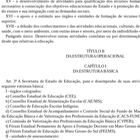
XV - o desenvolvimento de atividades para qualificação dos recursos human
necessários à consecução dos objetivos educacionais do Estado e à promoção de 
do ensino e sua integração com as demandas sociais;
XVI - o apoio e o estímulo aos órgãos e entidades de formação de recursos
superior;
XVII - a difusão dos conhecimentos e das atividades educacionais, culturais, de
saúde, com o meio ambiente, com outras áreas e setores, por meio da radiodifusão e
Parágrafo único. Desenvolver outras atividades correlatas ou por determina
desde que relativas à educação.
TÍTULO II
DA ESTRUTURA OPERACIONAL
CAPÍTULO I
DA ESTRUTURA BÁSICA
Art. 3º A Secretaria de Estado de Educação, para o desempenho de suas ativ
seguinte estrutura básica:
I - órgãos colegiados:
a) Conselho Estadual de Educação (CEE);
b) Conselho Estadual de Alimentação Escolar (CAE/MS);
c) Conselho de Educação Escolar Indígena;
d) Conselho Estadual de Acompanhamento e Controle Social do Fundo de Ma
da Educação Básica e de Valorização dos Profissionais da Educação (CACS-FUN
e) Comissão de Valorização dos Profissionais da Educação Básica (CVPEB);
f) Fórum Estadual Permanente de Apoio à Formação Docente em Mato Grosso
g) Fórum Estadual de Educação de Mato Grosso do Sul (FEEMS).
II - unidades de assessoramento: