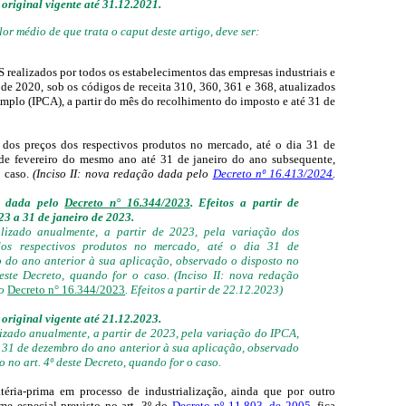
original vigente até 31.12.2021.
lor médio de que trata o caput deste artigo, deve ser:
realizados por todos os estabelecimentos das empresas industriais e
 de 2020, sob os códigos de receita 310, 360, 361 e 368, atualizados
mplo (IPCA), a partir do mês do recolhimento do imposto e até 31 de
ão dos preços dos respectivos produtos no mercado, até o dia 31 de
 de fevereiro do mesmo ano até 31 de janeiro do ano subsequente,
o caso.
(Inciso II: nova redação dada pelo
Decreto nº 16.413/2024
.
o dada pelo
Decreto n° 16.344/2023
. Efeitos a partir de
23 a 31 de janeiro de 2023.
alizado anualmente, a partir de 2023, pela variação dos
dos respectivos produtos no mercado, até o dia 31 de
 do ano anterior à sua aplicação, observado o disposto no
deste Decreto, quando for o caso. (Inciso II: nova redação
lo
Decreto n° 16.344/2023
. Efeitos a partir de 22.12.2023)
original vigente até 21.12.2023.
alizado anualmente, a partir de 2023, pela variação do IPCA,
a 31 de dezembro do ano anterior à sua aplicação, observado
o no art. 4º deste Decreto, quando for o caso.
éria-prima em processo de industrialização, ainda que por outro
e especial previsto no art. 3º do
Decreto nº 11.803, de 2005
, fica