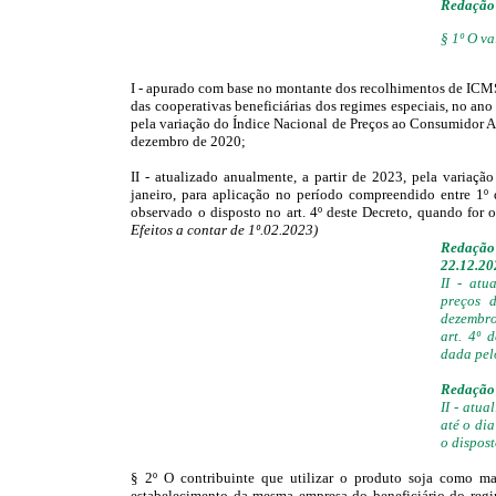
Redação 
§ 1º O va
I - apurado com base no montante dos recolhimentos de ICMS 
das cooperativas beneficiárias dos regimes especiais, no ano
pela variação do Índice Nacional de Preços ao Consumidor A
dezembro de 2020;
II - atualizado anualmente, a partir de 2023, pela variaç
janeiro, para aplicação no período compreendido entre 1º
observado o disposto no art. 4º deste Decreto, quando for 
Efeitos a contar de 1º.02.2023)
Redaçã
22.12.20
II - atu
preços 
dezembro
art. 4º 
dada pe
Redação 
II - atu
até o di
o dispost
§ 2º O contribuinte que utilizar o produto soja como mat
estabelecimento da mesma empresa do beneficiário do regim