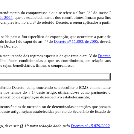
a atendimento do compromisso a que se refere a alínea “d” do inciso I
 de 2005
, que os estabelecimentos dos contribuintes firmam para fins
l previsto no art. 3º do referido Decreto, a serem aplicados a partir
saída para o fim específico de exportação, que ocorrerem a partir de
do inciso I do caput do art. 4º do
Decreto n
º
11.803, de 2005
, deverá
ste Decreto.
 a manutenção dos regimes especiais de que trata o art. 3º do
Decreto
ilho, ficam condicionadas a que os contribuintes, em relação aos
es sejam beneficiários, firmem o compromisso:
do referido Decreto, comprometendo-se a recolher o ICMS em montante
s nos termos do § 1º deste artigo, utilizando-se como parâmetro o
 específico de exportação do respectivo estabelecimento;
 circunstâncias de mercado ou de determinadas operações que possam
 deste artigo, sejam estabelecidas por ato do Secretário de Estado de
go, deve ser:
(§ 1º: nova redação dada pelo
Decreto nº 15.879/2022
.