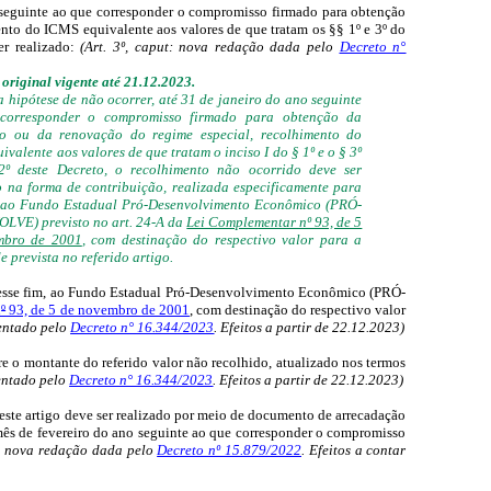
no seguinte ao que corresponder o compromisso firmado para obtenção
nto do ICMS equivalente aos valores de que tratam os §§ 1º e 3º do
r realizado:
(Art. 3º, caput: nova redação dada pelo
Decreto n°
original vigente até 21.12.2023.
a hipótese de não ocorrer, até 31 de janeiro do ano seguinte
corresponder o compromisso firmado para obtenção da
ão ou da renovação do regime especial, recolhimento do
valente aos valores de que tratam o inciso I do § 1º e o § 3º
2º deste Decreto, o recolhimento não ocorrido deve ser
o na forma de contribuição, realizada especificamente para
, ao Fundo Estadual Pró-Desenvolvimento Econômico (PRÓ-
VE) previsto no art. 24-A da
Lei Complementar nº 93, de 5
mbro de 2001
, com destinação do respectivo valor para a
e prevista no referido artigo.
ra esse fim, ao Fundo Estadual Pró-Desenvolvimento Econômico (PRÓ-
n
º
93, de 5 de novembro de 2001
, com destinação do respectivo valor
centado pelo
Decreto n° 16.344/2023
. Efeitos a partir de 22.12.2023)
bre o montante do referido valor não recolhido, atualizado nos termos
centado pelo
Decreto n° 16.344/2023
. Efeitos a partir de 22.12.2023)
deste artigo deve ser realizado por meio de documento de arrecadação
o mês de fevereiro do ano seguinte ao que corresponder o compromisso
a nova redação dada pelo
Decreto nº 15.879/2022
. Efeitos a contar