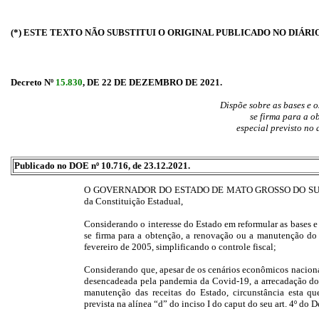
(*) ESTE TEXTO NÃO SUBSTITUI O ORIGINAL PUBLICADO NO DIÁRI
Decreto Nº
15.830
, DE 22 DE DEZEMBRO DE 2021.
Dispõe sobre as bases e 
se firma para a 
especial previsto no 
Publicado no DOE nº 10.716, de 23.12.2021.
O GOVERNADOR DO ESTADO DE MATO GROSSO DO SUL, no exe
da Constituição Estadual,
Considerando o interesse do Estado em reformular as bases 
se firma para a obtenção, a renovação ou a manutenção do r
fevereiro de 2005, simplificando o controle fiscal;
Considerando que, apesar de os cenários econômicos nacional 
desencadeada pela pandemia da Covid-19, a arrecadação do 
manutenção das receitas do Estado, circunstância esta qu
prevista na alínea “d” do inciso I do caput do seu art. 4º do D