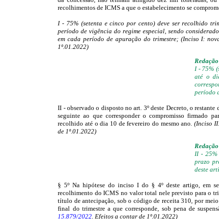
recolhimentos de ICMS a que o estabelecimento se compromete
I - 75% (setenta e cinco por cento) deve ser recolhido tr
período de vigência do regime especial, sendo considerado
em cada período de apuração do trimestre; (Inciso I: n
1º.01.2022)
Redação 
I - 75% (
até o di
corresp
período 
II - observado o disposto no art. 3º deste Decreto, o restant
seguinte ao que corresponder o compromisso firmado pa
recolhido até o dia 10 de fevereiro do mesmo ano
. (Inciso 
de 1º.01.2022)
Redação 
II - 25%
prazo pr
deste art
§ 5º Na hipótese do inciso I do § 4º deste artigo, em se
recolhimento do ICMS no valor total nele previsto para o tr
título de antecipação, sob o código de receita 310, por me
final do trimestre a que corresponde, sob pena de suspens
15.879/2022
. Efeitos a contar de 1º.01.2022)