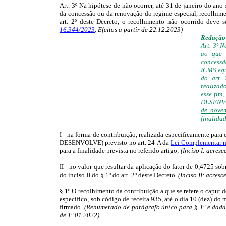
Art. 3º Na hipótese de não ocorrer, até 31 de janeiro do a
da concessão ou da renovação do regime especial, recolhime
art. 2º deste Decreto, o recolhimento não ocorrido deve se
16.344/2023
. Efeitos a partir de 22.12.2023)
Redação 
Art. 3º N
ao que 
concess
ICMS equi
do art. 
realizad
esse fim
DESENVOL
de nove
finalidad
I - na forma de contribuição, realizada especificamente pa
DESENVOLVE) previsto no art. 24-A da
Lei Complementar 
para a finalidade prevista no referido artigo;
(Inciso I: acres
II - no valor que resultar da aplicação do fator de 0,4725 so
do inciso II do § 1º do art. 2º deste Decreto.
(Inciso II: acres
§ 1º O recolhimento da contribuição a que se refere o caput 
específico, sob código de receita 935, até o dia 10 (dez) d
firmado.
(Renumerado de parágrafo único para § 1º e dad
de 1º.01.2022)