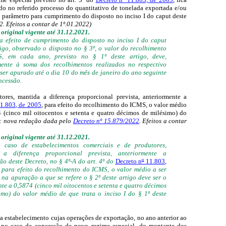
do no referido processo do quantitativo de tonelada exportada e/ou
o parâmetro para cumprimento do disposto no inciso I do caput deste
. Efeitos a contar de 1º.01.2022)
original vigente até 31.12.2021.
a efeito de cumprimento do disposto no inciso I do caput
tigo, observado o disposto no § 3º, o valor do recolhimento
, em cada ano, previsto no § 1º deste artigo, deve,
mente à soma dos recolhimentos realizados no respectivo
 ser apurado até o dia 10 do mês de janeiro do ano seguinte
ncessão.
res, mantida a diferença proporcional prevista, anteriormente a
1.803, de 2005
, para efeito do recolhimento do ICMS, o valor médio
4 (cinco mil oitocentos e setenta e quatro décimos de milésimo) do
º: nova redação dada pelo
Decreto nº 15.879/2022
. Efeitos a contar
original vigente até 31.12.2021.
 caso de estabelecimentos comerciais e de produtores,
 a diferença proporcional prevista, anteriormente a
ão deste Decreto, no § 4º-A do art. 4º do
Decreto n
º
11.803,
,
para efeito do recolhimento do ICMS, o valor médio a ser
o na apuração a que se refere o § 2º deste artigo deve ser o
te a 0,5874 (cinco mil oitocentos e setenta e quatro décimos
imo) do valor médio de que trata o inciso I do § 1º deste
a estabelecimento cujas operações de exportação, no ano anterior ao
 no caso de concessão de novo regime especial, do montante dos