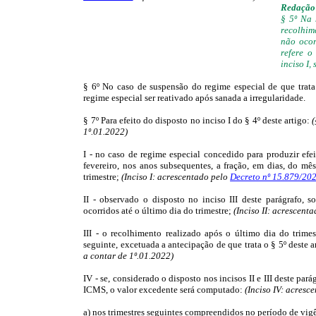
Redação 
§ 5º Na 
recolhim
não ocor
refere o
inciso I,
§ 6º No caso de suspensão do regime especial de que trata 
regime especial ser reativado após sanada a irregularidade.
§ 7º Para efeito do disposto no inciso I do § 4º deste artigo:
(
1º.01.2022)
I - no caso de regime especial concedido para produzir efe
fevereiro, nos anos subsequentes, a fração, em dias, do m
trimestre;
(Inciso I: acrescentado pelo
Decreto nº 15.879/20
II - observado o disposto no inciso III deste parágrafo,
ocorridos até o último dia do trimestre;
(Inciso II: acrescent
III - o recolhimento realizado após o último dia do trime
seguinte, excetuada a antecipação de que trata o § 5º deste a
a contar de 1º.01.2022)
IV - se, considerado o disposto nos incisos II e III deste par
ICMS, o valor excedente será computado:
(Inciso IV: acresc
a) nos trimestres seguintes compreendidos no período de vig