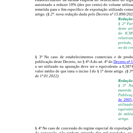
autorizado a reduzir 10% (dez por cento) do volume utiliza
remetida para o fim específico de exportação utilizado com
artigo.
(§ 2º: nova redação dada pelo Decreto nº 15.890/2022
Redação 
§ 2º Par
deste ar
do ICMS
relativa
período,
ao da co
§ 3º No caso de estabelecimentos comerciais e de produto
publicação deste Decreto, no § 4º-A do art. 4º do
Decreto n
º
1
a ser utilizado na apuração deve ser o equivalente a 0,587
valor médio de que trata o inciso I do § 1º deste artigo.
(§ 3
de 1º.01.2022)
Redação 
§ 3º No
mantida
Publicaç
de 2005
utilizad
equivalen
de milés
artigo.
§ 4º No caso de concessão do regime especial de exportação 
da concessão, não tenham atingido dez mil toneladas, ou