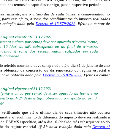
u nos termos do caput deste artigo, para o respectivo período:
imestralmente, até o último dia de cada trimestre compreendido no
, para esse efeito, a soma dos recolhimentos do imposto realizados
ova redação dada pelo
Decreto nº 15.879/2022
. Efeitos a contar de
original vigente até 31.12.2021
setenta e cinco por cento) deve ser apurado trimestralmente,
a 10 (dez) do mês subsequente ao do final do trimestre,
ondendo à soma dos recolhimentos realizados em cada
de apuração;
e do referido montante deve ser apurado até o dia 31 de janeiro do ano
ra obtenção da concessão ou da renovação do regime especial e
II: nova redação dada pelo
Decreto nº 15.879/2022
. Efeitos a contar
original vigente até 31.12.2021
 (vinte e cinco por cento) deve ser apurado na forma e no
evisto no § 2º deste artigo, observado o disposto no art. 3º
igo.
 verificando que até o último dia de cada trimestre não ocorreu
imestre, o recolhimento da diferença do imposto deve ser realizado a
io de DAEMS específico, até o dia 10 (dez) do mês subsequente ao do
ão do regime especial.
(§ 5º: nova redação dada pelo
Decreto nº