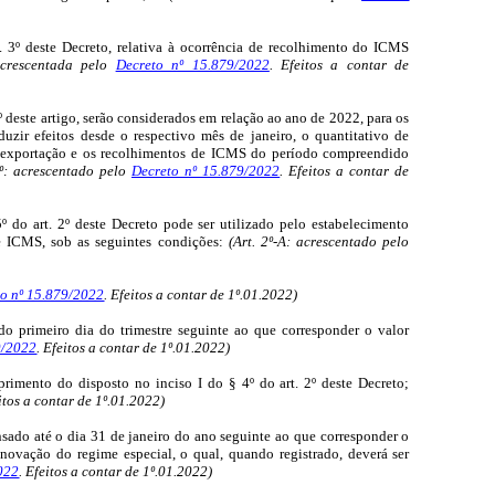
t. 3º deste Decreto, relativa à ocorrência de recolhimento do ICMS
crescentada pelo
Decreto nº 15.879/2022
. Efeitos a contar de
º deste artigo, serão considerados em relação ao ano de 2022, para os
uzir efeitos desde o respectivo mês de janeiro, o quantitativo de
e exportação e os recolhimentos de ICMS do período compreendido
º: acrescentado pelo
Decreto nº 15.879/2022
. Efeitos a contar de
º do art. 2º deste Decreto pode ser utilizado pelo estabelecimento
e ICMS, sob as seguintes condições:
(Art. 2º-A: acrescentado pelo
o nº 15.879/2022
. Efeitos a contar de 1º.01.2022)
r do primeiro dia do trimestre seguinte ao que corresponder o valor
9/2022
. Efeitos a contar de 1º.01.2022)
imento do disposto no inciso I do § 4º do art. 2º deste Decreto;
eitos a contar de 1º.01.2022)
nsado até o dia 31 de janeiro do ano seguinte ao que corresponder o
ovação do regime especial, o qual, quando registrado, deverá ser
022
. Efeitos a contar de 1º.01.2022)