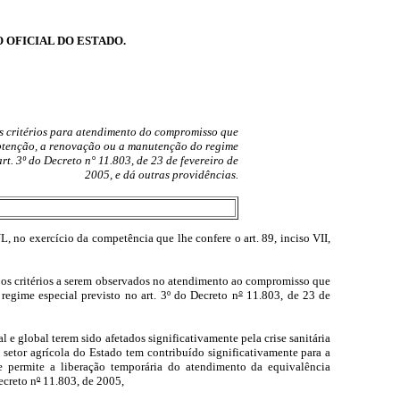
O OFICIAL DO ESTADO.
os critérios para atendimento do compromisso que
obtenção, a renovação ou a manutenção do regime
art. 3º do Decreto n° 11.803, de 23 de fevereiro de
2005, e dá outras providências.
rcício da competência que lhe confere o art. 89, inciso VII,
e os critérios a serem observados no atendimento ao compromisso que
egime especial previsto no art. 3º do Decreto n
°
11.803, de 23 de
e global terem sido afetados significativamente pela crise sanitária
setor agrícola do Estado tem contribuído significativamente para a
e permite a liberação temporária do atendimento da equivalência
ecreto n
º
11.803, de 2005,