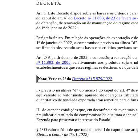
D E C R E T A:
Art. 1º Este Decreto dispõe sobre as bases e os critérios par
do caput do art. 4º do
Decreto n
º
11.803, de 23 de fevereiro
de obtenção, de renovação ou de manutenção do regime especia
de 1º de janeiro de 2022.
Parágrafo único. Em relação às operações de exportação e de 
1º de janeiro de 2022, o compromisso previsto na alínea “d” 
ser firmado observando-se as bases e os critérios previstos ne
Art. 2º A partir do ano de 2022, a concessão, a renovação ou
n
º
11.803, de 2005
, relativamente aos produtos soja e m
estabelecimentos a que esses regimes se destinem ou que del
Nota: Ver art. 2º do
Decreto nº 15.879/2022
.
I - previsto na alínea “d” do inciso I do caput do art. 4º 
equivalente ao valor médio apurado de operações tributada
quantitativo de tonelada exportada e/ou remetida para o fim
II - de atender condições que, em decorrência de eventuais
prejudicar o resultado do compromisso de que trata o inciso I
Fazenda para preservar o interesse do Estado.
§ 1º O valor médio de que trata o inciso I do caput deste arti
Efeitos a contar de 1º.01.2022)