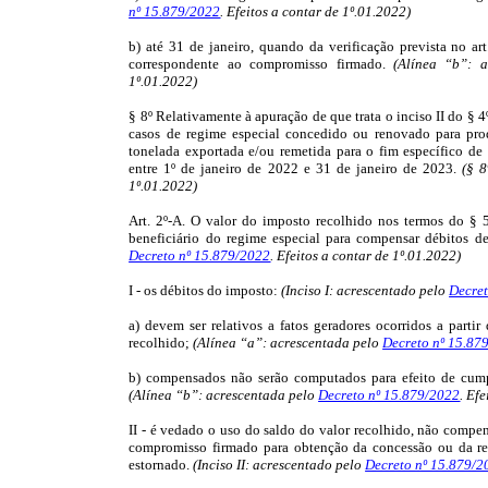
nº 15.879/2022
. Efeitos a contar de 1º.01.2022)
b) até 31 de janeiro, quando da verificação prevista no ar
correspondente ao compromisso firmado.
(Alínea “b”: a
1º.01.2022)
§ 8º Relativamente à apuração de que trata o inciso II do § 4
casos de regime especial concedido ou renovado para prod
tonelada exportada e/ou remetida para o fim específico d
entre 1º de janeiro de 2022 e 31 de janeiro de 2023.
(§ 8
1º.01.2022)
Art. 2º-A. O valor do imposto recolhido nos termos do § 5
beneficiário do regime especial para compensar débitos d
Decreto nº 15.879/2022
. Efeitos a contar de 1º.01.2022)
I - os débitos do imposto:
(Inciso I: acrescentado pelo
Decret
a) devem ser relativos a fatos geradores ocorridos a parti
recolhido;
(Alínea “a”: acrescentada pelo
Decreto nº 15.87
b) compensados não serão computados para efeito de cumpr
(Alínea “b”: acrescentada pelo
Decreto nº 15.879/2022
. Ef
II - é vedado o uso do saldo do valor recolhido, não compe
compromisso firmado para obtenção da concessão ou da ren
estornado.
(Inciso II: acrescentado pelo
Decreto nº 15.879/2