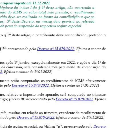
original vigente até 31.12.2021
hipótese do inciso I do § 4º deste artigo, não ocorrendo o
ento do ICMS no valor total nele previsto, o recolhimento
rido deve ser realizado na forma da contribuição a que se
 art. 3º deste Decreto, na mesma data prevista no referido
 sob pena de suspensão do respectivo regime especial.
o § 5º deste artigo, o contribuinte deve ser notificado, podendo o
§ 7º: acrescentado pelo
Decreto nº 15.879/2022
. Efeitos a contar de
itos após 1º janeiro, excepcionalmente em 2022, e após o dia 1º de
ês da concessão, será considerada mês para efeito de composição do
22
. Efeitos a contar de 1º.01.2022)
 somente serão computados os recolhimentos de ICMS efetivamente
ado pelo
Decreto nº 15.879/2022
. Efeitos a contar de 1º.01.2022)
stre, relativo a imposto nele apurado, será computado no trimestre
rtigo;
(Inciso III: acrescentado pelo
Decreto nº 15.879/2022
. Efeitos
ágrafo, resultar, em relação ao trimestre, excedente de recolhimento de
entado pelo
Decreto nº 15.879/2022
. Efeitos a contar de 1º.01.2022)
ência do regime especial; ou
(Alínea “a”: acrescentada pelo
Decreto