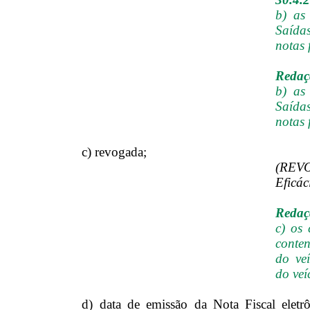
b) as
Saída
notas 
Redaçã
b) as
Saídas
notas 
c) revogada;
(REV
Eficác
Redaçã
c) os
conte
do ve
do veí
d) data de emissão da Nota Fiscal eletrô