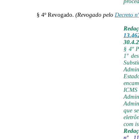
proced
§ 4º Revogado.
(Revogado pelo
Decreto n
Reda
13.46
30.4.
§ 4º P
1º des
Substi
Admin
Esta
encami
ICMS
Admin
Admini
que se
eletrô
com i
Redaç
nº 11