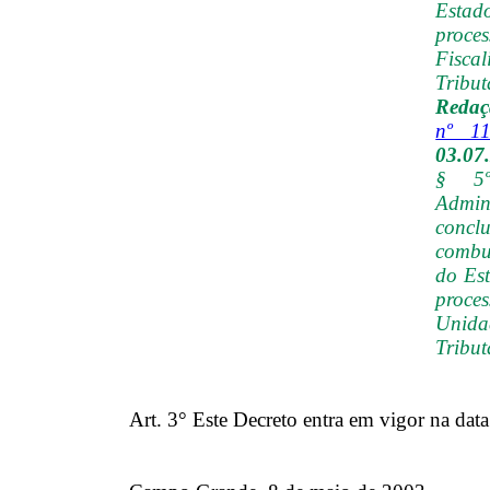
Estad
proces
Fis
Tribu
Redaç
nº 11
03.07
§ 5º
Admi
conclu
combus
do Es
proces
Unida
Tribu
Art. 3° Este Decreto entra em vigor na data