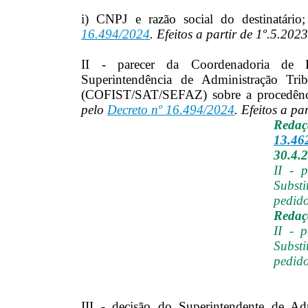
i) CNPJ e razão social do destinatário;
16.494/2024
. Efeitos a partir de 1º.5.2023
II - parecer da Coordenadoria de Fi
Superintendência de Administração Tri
(COFIST/SAT/SEFAZ) sobre a procedênc
pelo
Decreto nº 16.494/2024
. Efeitos a pa
Reda
13.46
30.4.
II - 
Substi
pedido
Redaçã
II - 
Substi
pedido
III - decisão do Superintendente de Adm