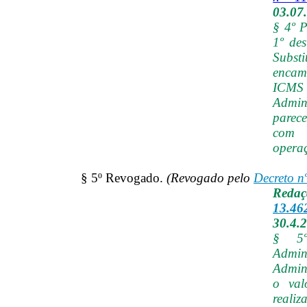
03.07
§ 4º P
1º des
Subs
encami
ICMS
Admin
parece
com b
opera
§ 5º Revogado.
(Revogado pelo
Decreto n
Reda
13.46
30.4.
§ 5º
Admin
Admini
o val
reali