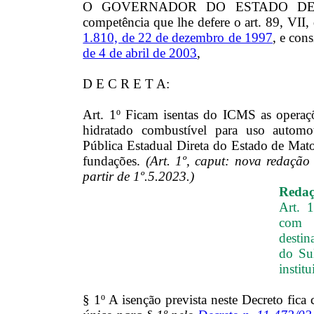
O GOVERNADOR DO ESTADO DE 
competência que lhe defere o art. 89, VII,
1.810, de 22 de dezembro de 1997
, e con
de 4 de abril de 2003
,
D E C R E T A:
Art. 1º Ficam isentas do ICMS as operaçõe
hidratado combustível para uso automo
Pública Estadual Direta do Estado de Mato
fundações.
(Art. 1º, caput: nova redaçã
partir de 1º.5.2023.)
Redaçã
Art. 
com 
desti
do Sul
instit
§ 1º A isenção prevista neste Decreto fica