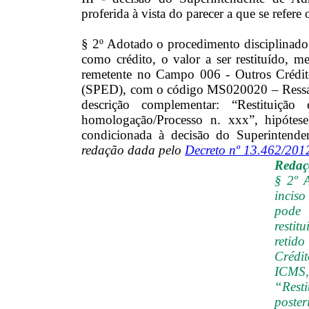
proferida à vista do parecer a que se refere o
§ 2º Adotado o procedimento disciplinado n
como crédito, o valor a ser restituído, m
remetente no Campo 006 - Outros Crédit
(SPED), com o código MS020020 – Ressar
descrição complementar: “Restituição
homologação/Processo n. xxx”, hipótese 
condicionada à decisão do Superintende
redação dada pelo
Decreto nº 13.462/201
Redaçã
§ 2º 
incis
pode 
restit
retid
Crédi
ICMS
“Rest
poste