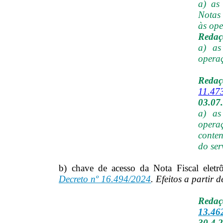
a) as
Notas 
às ope
Redaçã
a) as
opera
Reda
11.47
03.07
a) as
opera
conten
do ser
b) chave de acesso da Nota Fiscal eletrô
Decreto nº 16.494/2024
. Efeitos a partir 
Reda
13.46
30.4.