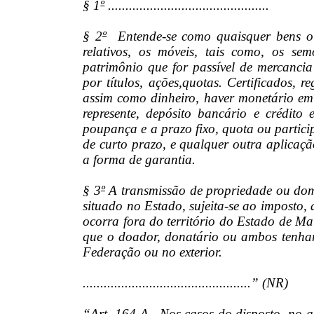
§ 1
º
..............................................
§ 2
º
Entende-se como quaisquer bens ou d
relativos, os móveis, tais como, os se
patrimônio que for passível de mercanci
por títulos, ações,quotas. Certificados, 
assim como dinheiro, haver monetário em 
represente, depósito bancário e crédito
poupança e a prazo fixo, quota ou partici
de curto prazo, e qualquer outra aplicação
a forma de garantia.
§ 3
º
A transmissão de propriedade ou domíni
situado no Estado, sujeita-se ao imposto, 
ocorra fora do território do Estado de Ma
que o doador, donatário ou ambos tenham
Federação ou no exterior.
................................................” (NR)
“Art. 164-A. Nos casos do disposto no ar