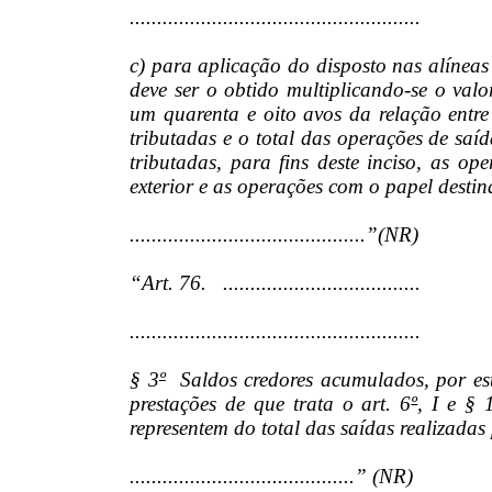
.....................................................
c) para aplicação do disposto nas alínea
deve ser o obtido multiplicando-se o valor
um quarenta e oito avos da relação entre
tributadas e o total das operações de saí
tributadas, para fins deste inciso, as op
exterior e as operações com o papel destina
...........................................”(NR)
“Art. 76. ....................................
.....................................................
§ 3
º
Saldos credores acumulados, por est
prestações de que trata o art. 6
º
, I e § 
representem do total das saídas realizadas
.........................................” (NR)