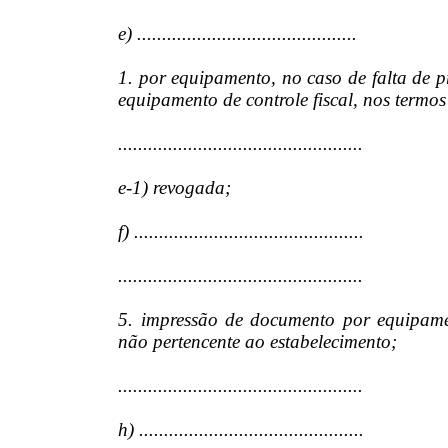
e) ............................................
1. por equipamento, no caso de falta de p
equipamento de controle fiscal, nos termos
.................................................
e-1) revogada;
f) ..............................................
.................................................
5. impressão de documento por equipamen
não pertencente ao estabelecimento;
.................................................
h) .............................................