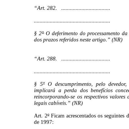
“Art. 282. ..................................
.....................................................
§ 2
°
O deferimento do processamento da re
dos prazos referidos neste artigo.” (NR)
“Art. 288. ..................................
.....................................................
§ 5
º
O descumprimento, pelo devedor, 
implicará a perda dos benefícios conce
reincorporando-se os respectivos valores
legais cabíveis.” (NR)
Art. 2
º
Ficam acrescentados os seguintes d
de 1997: