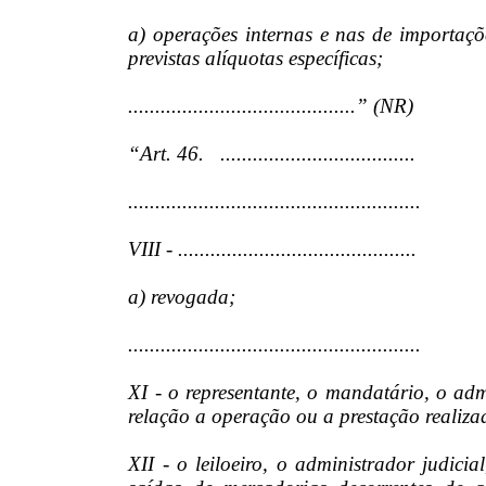
a) operações internas e nas de importaçõ
previstas alíquotas específicas;
..........................................” (NR)
“Art. 46. ....................................
......................................................
VIII - ............................................
a) revogada;
......................................................
XI - o representante, o mandatário, o adm
relação a operação ou a prestação realiza
XII - o leiloeiro, o administrador judicia