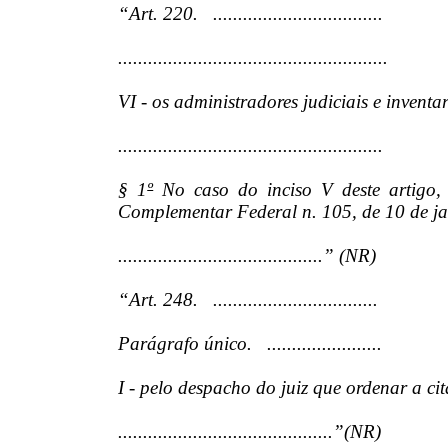
“Art. 220. ..................................
......................................................
VI - os administradores judiciais e inventar
.....................................................
§ 1
º
No caso do inciso V deste artigo, 
Complementar Federal n. 105, de 10 de ja
.........................................” (NR)
“Art. 248. .................................
Parágrafo único. .......................
I - pelo despacho do juiz que ordenar a ci
...........................................”(NR)