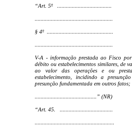
“Art. 5
º
.....................................
.....................................................
§ 4
º
.............................................
.....................................................
V-A - informação prestada ao Fisco por
débito ou estabelecimentos similares, de v
ao valor das operações e ou presta
estabelecimento, incidindo a presunçã
presunção fundamentada em outros fatos;
..........................................” (NR)
“Art. 45. ....................................
......................................................