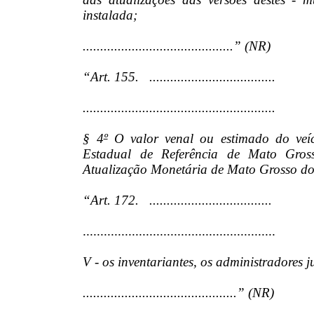
instalada;
...........................................” (NR)
“Art. 155. ....................................
.......................................................
§ 4
º
O valor venal ou estimado do veíc
Estadual de Referência de Mato Gr
Atualização Monetária de Mato Grosso d
“Art. 172. ...................................
.......................................................
V - os inventariantes, os administradores ju
............................................” (NR)