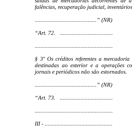
saídas de mercadorias decorrentes de a
falências, recuperação judicial, inventári
..........................................” (NR)
“Art. 72. ....................................
.....................................................
§ 3º Os créditos referentes a mercadoria
destinadas ao exterior e a operações c
jornais e periódicos não são estornados.
..........................................” (NR)
“Art. 73. ....................................
.....................................................
III - ..............................................