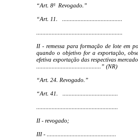
“Art. 8
º
Revogado.”
“Art. 11. .......................................
........................................................
II - remessa para formação de lote em p
quando o objetivo for a exportação, obse
efetiva exportação das respectivas mercado
..........................................” (NR)
“Art. 24. Revogado.”
“Art. 41. ....................................
.....................................................
II - revogado;
III - .............................................