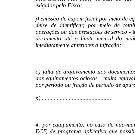
exigidos pelo Fisco;
j) emissão de cupom fiscal por meio de e
deixe de identificar, por meio de total
operações ou das prestações de serviço
documento até o limite mensal do mai
imediatamente anteriores à infração;
....................................................
o) falta de arquivamento dos documentos 
aos equipamentos ociosos - multa equiv
por período ou fração de período de apur
p) ..............................................
..................................................
4. por equipamento, no caso de não-man
ECF, de programa aplicativo que possibi