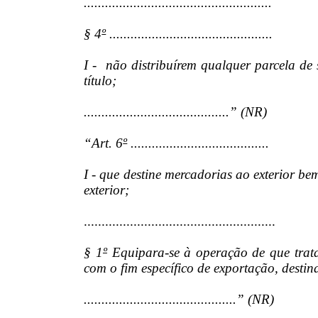
.....................................................
§ 4
º
..............................................
I - não distribuírem qualquer parcela de
título;
.........................................” (NR)
“Art. 6
º
.......................................
I - que destine mercadorias ao exterior be
exterior;
......................................................
§ 1
º
Equipara-se à operação de que trata 
com o fim específico de exportação, destin
...........................................” (NR)