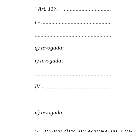
“Art. 117. .................................
I - ................................................
.....................................................
q) revogada;
r) revogada;
....................................................
IV - .............................................
....................................................
n) revogada;
....................................................
V - INFRAÇÕES RELACIONADAS COM