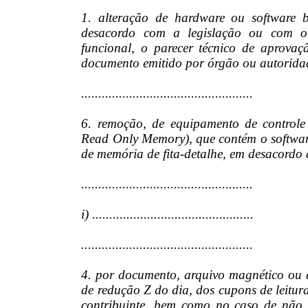
1. alteração de hardware ou software b
desacordo com a legislação ou com o 
funcional, o parecer técnico de aprovaç
documento emitido por órgão ou autorida
..................................................
6. remoção, de equipamento de control
Read Only Memory), que contém o software
de memória de fita-detalhe, em desacordo 
..................................................
i) ...............................................
..................................................
4. por documento, arquivo magnético ou d
de redução Z do dia, dos cupons de leitu
contribuinte, bem como no caso de não 