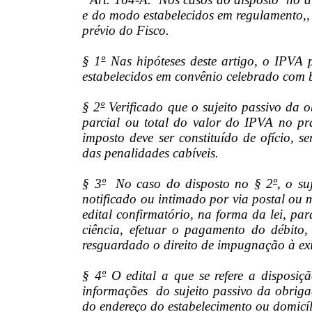
e do modo estabelecidos em regulamento,
prévio do Fisco.
§ 1
º
Nas hipóteses deste artigo, o IPVA
estabelecidos em convênio celebrado com b
§ 2
º
Verificado que o sujeito passivo da 
parcial ou total do valor do IPVA no praz
imposto deve ser constituído de ofício, s
das penalidades cabíveis.
§ 3
º
No caso do disposto no § 2
º
, o su
notificado ou intimado por via postal ou 
edital confirmatório, na forma da lei, pa
ciência, efetuar o pagamento do débito,
resguardado o direito de impugnação à exi
§ 4
º
O edital a que se refere a disposiç
informações do sujeito passivo da obriga
do endereço do estabelecimento ou domicíl