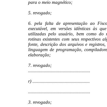
para o meio magnético;
5. revogado;
6. pela falta de
apresentação ao Fisc
executável, em versões idênticas às qu
utilizadas pelo usuário, bem como do 
rotinas existentes com seus respectivos
fonte, descrição dos arquivos e registro
linguagem de programação, compiladore
elaboração;
7. revogado;
....................................................
r) ................................................
....................................................
3. revogado;