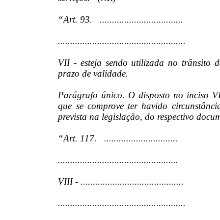
“Art. 93. ..................................
....................................................
VII - esteja sendo utilizada no trânsito
prazo de validade.
Parágrafo único. O disposto no inciso VI
que se comprove ter havido circunstânci
prevista na legislação, do respectivo docu
“Art. 117. ..............................
.................................................
VIII - ..........................................
....................................................