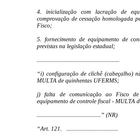
4. inicialização com lacração de eq
comprovação de cessação homologada pel
Fisco;
5. fornecimento de equipamento de cont
previstas na legislação estadual;
.....................................................
“i) configuração de clichê (cabeçalho) nã
MULTA de quinhentas UFERMS;
j) falta de comunicação ao Fisco de
equipamento de controle fiscal - MULTA
.........................................” (NR)
“Art. 121. .................................