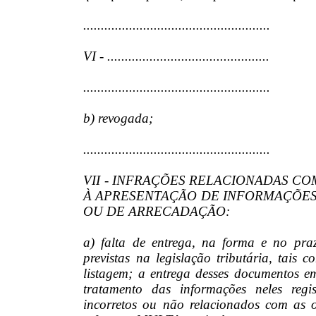
.....................................................
VI - ..............................................
.....................................................
b) revogada;
.....................................................
VII - INFRAÇÕES RELACIONADAS C
À APRESENTAÇÃO DE INFORMAÇÕES
OU DE ARRECADAÇÃO:
a) falta de entrega, na forma e no pra
previstas na legislação tributária, tais 
listagem; a entrega desses documentos em
tratamento das informações neles reg
incorretos ou não relacionados com as 