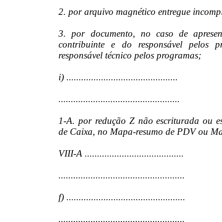
2. por arquivo magnético entregue incompl
3. por documento, no caso de apresen
contribuinte e do responsável pelos p
responsável técnico pelos programas;
i) .............................................
.................................................
1-A. por redução Z não escriturada ou 
de Caixa, no Mapa-resumo de PDV ou M
VIII-A ........................................
...................................................
f) ................................................
...................................................