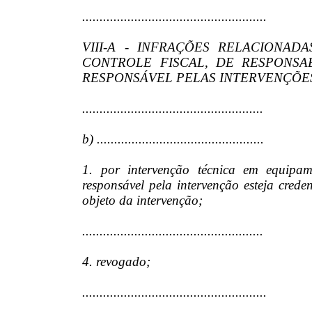
.....................................................
VIII-A - INFRAÇÕES RELACIONA
CONTROLE FISCAL, DE RESPONSA
RESPONSÁVEL PELAS INTERVENÇÕES
....................................................
b) ................................................
1. por intervenção técnica em equipam
responsável pela intervenção esteja cred
objeto da intervenção;
....................................................
4. revogado;
.....................................................