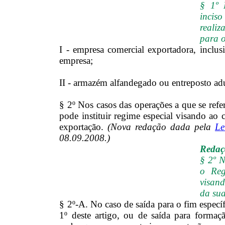
§ 1º 
incis
reali
para o
I - empresa comercial exportadora, inclu
empresa;
II - armazém alfandegado ou entreposto ad
§ 2º Nos casos das operações a que se refe
pode instituir regime especial visando ao 
exportação.
(Nova redação dada pela
Le
08.09.2008.)
Redaçã
§ 2º N
o Reg
visan
da sua
§ 2º-A. No caso de saída para o fim específ
1º deste artigo, ou de saída para formaç