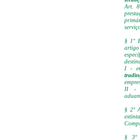
Art. 
prest
primá
serviç
§ 1º 
artigo
espec
destin
I - e
tradin
empre
II -
aduan
§ 2º A
extint
Comple
§ 3º 