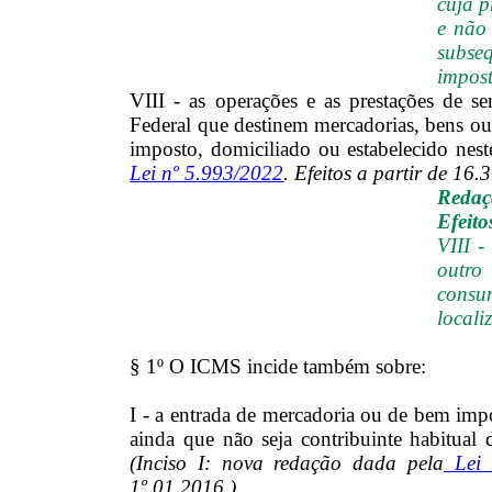
cuja p
e não 
subse
impost
VIII - as operações e as prestações de s
Federal que destinem mercadorias, bens ou
imposto, domiciliado ou estabelecido nes
Lei nº 5.993/2022
. Efeitos a partir de 16.
Redaç
Efeito
VIII -
outro
consu
locali
§ 1º O ICMS incide também sobre:
I - a entrada de mercadoria ou de bem impor
ainda que não seja contribuinte habitual 
(Inciso I: nova redação dada pela
Lei 
1º.01.2016.)