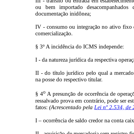
III - trânsito ou entrada em estabelecimen
ou bem importado desacompanhados d
documentação inidônea;
IV - consumo ou integração no ativo fixo 
comercialização.
§ 3º A incidência do ICMS independe:
I - da natureza jurídica da respectiva operaç
II - do título jurídico pelo qual a mercad
na posse do respectivo titular.
o
§ 4
A presunção de ocorrência de operaçõ
ressalvado prova em contrário, pode ser e
fatos:
(Acrescentado pela
Lei nº 2.534, de
I – ocorrência de saldo credor na conta cai
II - aquisição de mercadoria sem registro fis