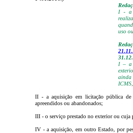
Redaçã
I - a
realiz
quand
uso ou
Reda
21.11
31.12
I – a
exteri
ainda
ICMS, 
II - a aquisição em licitação pública d
apreendidos ou abandonados;
III - o serviço prestado no exterior ou cuja 
IV - a aquisição, em outro Estado, por pes