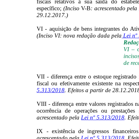
fiscais relativos à sua saída do estabe
específico;
(Inciso
V-B
: acrescentado pela
29.12.2017.)
VI - aquisição de bens integrantes do Ativ
(Inciso VI: nova redação dada pela
Lei nº
Redaçã
VI – 
inciso
de rec
VII - diferença entre o estoque registrado 
fiscal ou efetivamente existente na respec
5.313/2018
. Efeitos a partir de 28.12.201
VIII - diferença entre valores registrados na
ocorrência de operações ou prestações 
acrescentado pela
Lei nº 5.313/2018
. Efei
IX - existência de ingressos financei
acrescentado pela
Lei nº 5.313/2018
. Efei