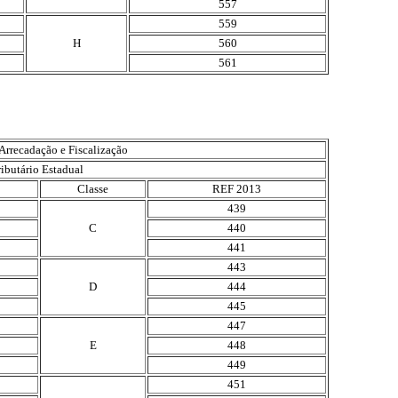
557
559
H
560
561
Arrecadação e Fiscalização
ibutário Estadual
Classe
REF 2013
439
C
440
441
443
D
444
445
447
E
448
449
451