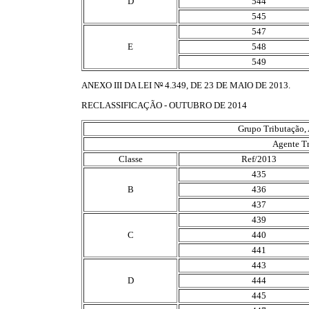
D
544
545
547
E
548
549
ANEXO III DA LEI N
º
4.349, DE 23 DE MAIO DE 2013.
RECLASSIFICAÇÃO - OUTUBRO DE 2014
Grupo Tributação, 
Agente Tr
Classe
Ref/2013
435
B
436
437
439
C
440
441
443
D
444
445