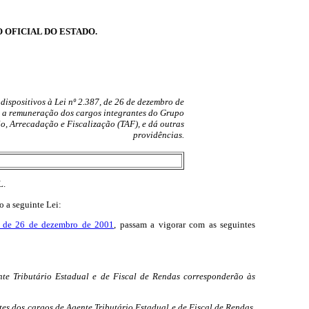
O OFICIAL DO ESTADO.
 dispositivos à Lei nº 2.387, de 26 de dezembro de
 a remuneração dos cargos integrantes do Grupo
, Arrecadação e Fiscalização (TAF), e dá outras
providências.
L.
o a seguinte Lei:
 de 26 de dezembro de 2001
, passam a vigorar com as seguintes
ente Tributário Estadual e de Fiscal de Rendas corresponderão às
es dos cargos de Agente Tributário Estadual e de Fiscal de Rendas,