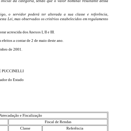
 inicial da categoria, sendo que o valor nominal resultante dessa
igo, o servidor poderá ter alterada a sua classe e referência,
desta Lei, mas observados os critérios estabelecidos em regulamento
ar acrescida dos Anexos I, II e III.
 efeitos a contar de 2 de maio deste ano.
embro de 2001.
 PUCCINELLI
ador do Estado
Arrecadação e Fiscalização
Fiscal de Rendas
Classe
Referência