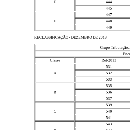
D
444
445
447
E
448
449
RECLASSIFICAÇÃO - DEZEMBRO DE 2013
Grupo Tributação, 
Fisc
Classe
Ref/2013
531
A
532
533
535
B
536
537
539
C
540
541
543