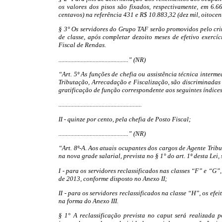
os valores dos pisos são fixados, respectivamente, em 6.66
centavos) na referência 431 e R$ 10.883,32 (dez mil, oitocento
§ 3° Os servidores do Grupo TAF serão promovidos pelo cri
de classe, após completar dezoito meses de efetivo exerc
Fiscal de Rendas.
...............................................” (NR)
“Art. 5º As funções de chefia ou assistência técnica interm
Tributação, Arrecadação e Fiscalização, são discriminadas 
gratificação de função correspondente aos seguintes índices
........................................................
II - quinze por cento, pela chefia de Posto Fiscal;
...............................................” (NR)
“Art. 8º-A. Aos atuais ocupantes dos cargos de Agente Tribu
na nova grade salarial, prevista no § 1° do art. 1º desta Lei,
I - para os servidores reclassificados nas classes “F” e “G”
de 2013, conforme disposto no Anexo II;
II - para os servidores reclassificados na classe “H”, os efe
na forma do Anexo III.
§ 1° A reclassificação prevista no caput será realizada 