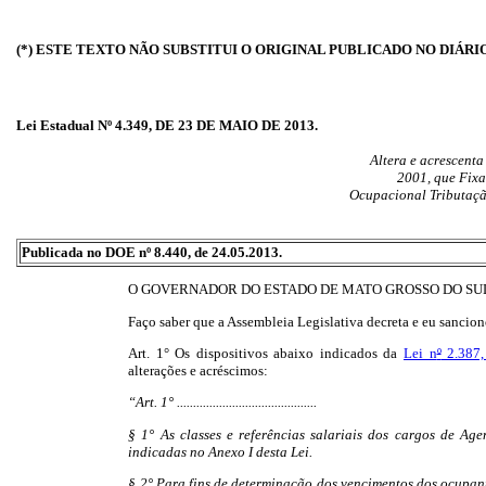
(*) ESTE TEXTO NÃO SUBSTITUI O ORIGINAL PUBLICADO NO DIÁRI
Lei Estadual Nº 4.349, DE 23 DE MAIO DE 2013.
Altera e acrescenta
2001, que Fixa
Ocupacional Tributação
Publicada no DOE nº 8.440, de 24.05.2013.
O GOVERNADOR DO ESTADO DE MATO GROSSO DO SU
Faço saber que a Assembleia Legislativa decreta e eu sancion
Art. 1
°
Os dispositivos abaixo indicados da
Lei n
º
2.387,
alterações e acréscimos:
“Art. 1° ...........................................
§ 1° As classes e referências salariais dos cargos de Ag
indicadas no Anexo I desta Lei.
§ 2° Para fins de determinação dos vencimentos dos ocupant