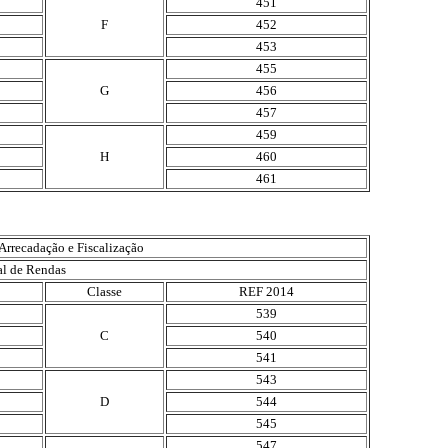
451
F
452
453
455
G
456
457
459
H
460
461
Arrecadação e Fiscalização
al de Rendas
Classe
REF 2014
539
C
540
541
543
D
544
545
547