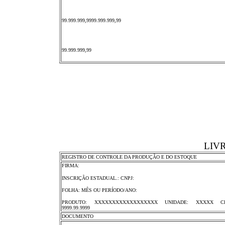
99.999.999,9999.999.999,99
99.999.999,99
LIV
REGISTRO DE CONTROLE DA PRODUÇÃO E DO ESTOQUE
FIRMA:
INSCRIÇÃO ESTADUAL.: CNPJ:
FOLHA: MÊS OU PERÍODO/ANO:
PRODUTO: XXXXXXXXXXXXXXXXXX UNIDADE: XXXXX CLA
9999.99.9999
DOCUMENTO