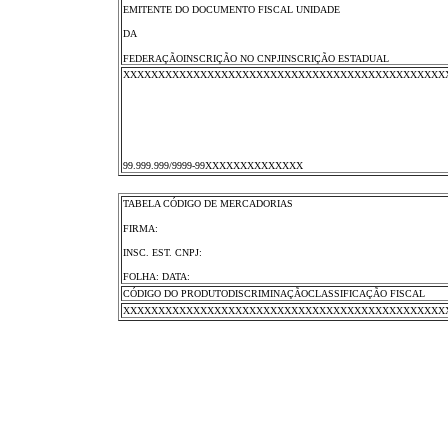
EMITENTE DO DOCUMENTO FISCAL UNIDADE
DA
FEDERAÇÃOINSCRIÇÃO NO CNPJINSCRIÇÃO ESTADUAL
XXXXXXXXXXXXXXXXXXXXXXXXXXXXXXXXXXXXXXXXXXXXXX
99.999.999/9999-99XXXXXXXXXXXXXX
TABELA CÓDIGO DE MERCADORIAS
FIRMA:
INSC. EST. CNPJ:
FOLHA: DATA:
CÓDIGO DO PRODUTODISCRIMINAÇÃOCLASSIFICAÇÃO FISCAL
XXXXXXXXXXXXXXXXXXXXXXXXXXXXXXXXXXXXXXXXXXXXXX