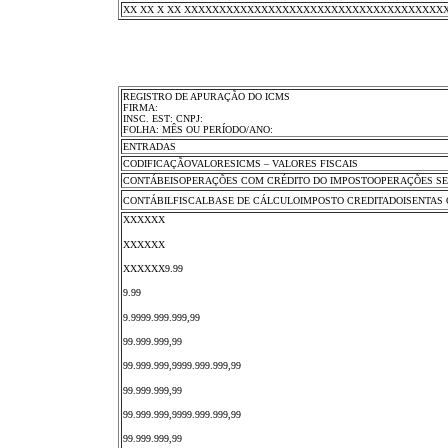
XX XX X XX XXXXXXXXXXXXXXXXXXXXXXXXXXXXXXXXXXXXXXX999.9
REGISTRO DE APURAÇÃO DO ICMS
FIRMA:
INSC. EST: CNPJ:
FOLHA: MÊS OU PERÍODO/ANO:
ENTRADAS
CODIFICAÇÃOVALORESICMS – VALORES FISCAIS
CONTÁBEISOPERAÇÕES COM CRÉDITO DO IMPOSTOOPERAÇÕES SE
CONTÁBILFISCALBASE DE CÁLCULOIMPOSTO CREDITADOISENTAS 
XXXXXX
XXXXXX
XXXXXX9.99
9.99
9.9999.999.999,99
99.999.999,99
99.999.999,9999.999.999,99
99.999.999,99
99.999.999,9999.999.999,99
99.999.999,99