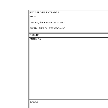
REGISTRO DE ENTRADAS
FIRMA:
INSCRIÇÃO. ESTADUAL.: CNPJ:
FOLHA: MÊS OU PERÍODO/ANO:
DATA DE
ENTRADA
99/99/99