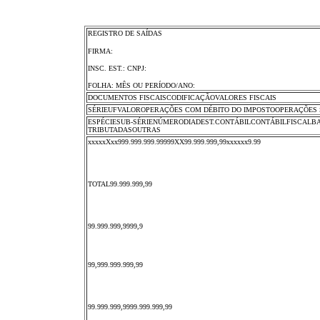
REGISTRO DE SAÍDAS
FIRMA:
INSC. EST.: CNPJ:
FOLHA: MÊS OU PERÍODO/ANO:
DOCUMENTOS FISCAISCODIFICAÇÃOVALORES FISCAIS
SÉRIEUFVALOROPERAÇÕES COM DÉBITO DO IMPOSTOOPERAÇÕES 
ESPÉCIESUB-SÉRIENÚMERODIADEST.CONTÁBILCONTÁBILFI
TRIBUTADASOUTRAS
xxxxxXxx999.999.999.99999XX99.999.999,99xxxxxx9.99
TOTAL99.999.999,99
99.999.999,9999,9
99,999.999.999,99
99.999.999,9999.999.999,99