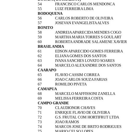
54
FRANCISCO CARLOS MENDONCA
55
LUIZ FERREIRA LIMA
BODOQUENA
56
CARLOS ROBERTO DE OLIVEIRA
57
JOSEVAN EVANGELISTA ALVES
BONITO
58
ANDREIA APARECIDA MENDES COGO
59
MARTHA MARIA TORRES S GOULART
60
ROBERTA ANDRADE SALAMENE XAVIER
BRASILANDIA
61
EDSON APARECIDO GOMES FERREIRA
62
ELIANA GOMES DOS SANTOS
63
IVANA SANCHES LOVATO SOARES
64
MARCELO ALEXANDRE DOS SANTOS
CAARAPO
65
FLAVIO CASSIM CORREA
66
JOAO CARLOS SOUZA FARIAS
67
ROMILDO PIVETA
CAMAPUA
68
MARCELO MAFFISSONI ZANELLA
69
MELISSA FERREIRA COSTA
CAMPO GRANDE
70
CLAUDIONOR CHAVES
71
ENRIQUE FLAVIO DE OLIVEIRA
72
G.S. FRUTAL COM HORTIFRUT LTDA
73
JOAO RAMOS
74
MARCOS JOSE DE BRITO RODRIGUES
75
MARIO CELSO LOPES