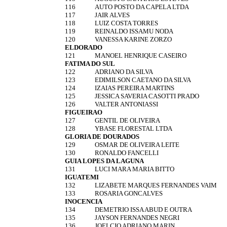
116
AUTO POSTO DA CAPELA LTDA
117
JAIR ALVES
118
LUIZ COSTA TORRES
119
REINALDO ISSAMU NODA
120
VANESSA KARINE ZORZO
ELDORADO
121
MANOEL HENRIQUE CASEIRO
FATIMA DO SUL
122
ADRIANO DA SILVA
123
EDIMILSON CAETANO DA SILVA
124
IZAIAS PEREIRA MARTINS
125
JESSICA SAVERIA CASOTTI PRADO
126
VALTER ANTONIASSI
FIGUEIRAO
127
GENTIL DE OLIVEIRA
128
YBASE FLORESTAL LTDA
GLORIA DE DOURADOS
129
OSMAR DE OLIVEIRA LEITE
130
RONALDO FANCELLI
GUIA LOPES DA LAGUNA
131
LUCI MARA MARIA BITTO
IGUATEMI
132
LIZABETE MARQUES FERNANDES VAIM
133
ROSARIA GONCALVES
INOCENCIA
134
DEMETRIO ISSA ABUD E OUTRA
135
JAYSON FERNANDES NEGRI
136
JOELCIO ADRIANO MARIN