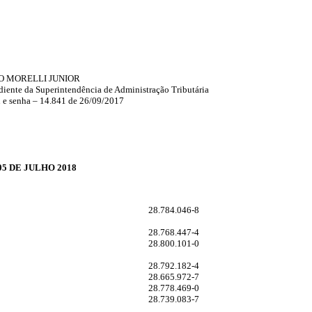
 MORELLI JUNIOR
nte da Superintendência de Administração Tributária
n e senha – 14.841 de 26/09/2017
05 DE JULHO 2018
28.784.046-8
28.768.447-4
28.800.101-0
28.792.182-4
28.665.972-7
28.778.469-0
28.739.083-7