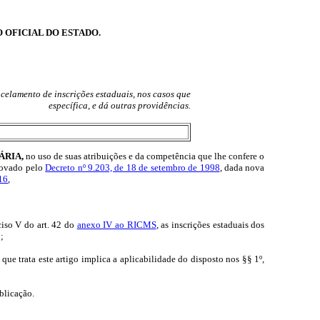
O OFICIAL DO ESTADO.
celamento de inscrições estaduais, nos casos que
específica, e dá outras providências.
ÁRIA,
no uso de suas atribuições e da competência que lhe confere o
rovado pelo
Decreto nº 9.203, de 18 de setembro de 1998
, dada nova
16
,
so V do art. 42 do
anexo IV ao RICMS
, as inscrições estaduais dos
;
que trata este artigo implica a aplicabilidade do disposto nos §§ 1º,
ublicação.