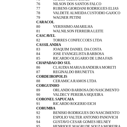
76
NILSON DOS SANTOS FALCO
77
RUBENS GIORDANI RODRIGUES ELIAS
78
VALDETE ALMEIDA CUSTODIO GAJOCO
79
WAGNER PETINI
CARACOL
80
VERISSIMO AMARILHA
81
WALNILSON FERREIRA LEITE
CASCAVEL
82
TORRES CONFECCOES LTDA
CASSILANDIA
83
JOAQUIM DANIEL DA COSTA
84
JOSE EVANGELISTA BARBOSA
85
RICARDO OLEGARIO DE LIMA FAIS
CHAPADAO DO SUL
86
CLAUDIA MARIA BANDEIRA MORETI
87
REGINALDO BRUNETTA
CORDEIROPOLIS
88
CERAMICA RAMOS LTDA
CORGUINHO
89
ORLANDO BARBOSA DO NASCIMENTO
90
VALDECY PEREIRA SIQUEIRA
CORONEL SAPUCAIA
91
RICARDO ROGERIO EICH
CORUMBA
92
BENISIO RODRIGUES DO NASCIMENTO
93
ESPOLIO VALTER ANTONIO PANOVICH
94
GUSTAVO CESAR GOMES HELNEY
95
HENRIQUE MAGRI DE SOUZA MOREIRA