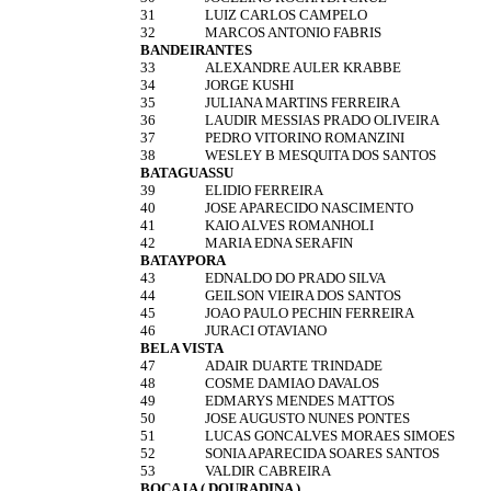
31
LUIZ CARLOS CAMPELO
32
MARCOS ANTONIO FABRIS
BANDEIRANTES
33
ALEXANDRE AULER KRABBE
34
JORGE KUSHI
35
JULIANA MARTINS FERREIRA
36
LAUDIR MESSIAS PRADO OLIVEIRA
37
PEDRO VITORINO ROMANZINI
38
WESLEY B MESQUITA DOS SANTOS
BATAGUASSU
39
ELIDIO FERREIRA
40
JOSE APARECIDO NASCIMENTO
41
KAIO ALVES ROMANHOLI
42
MARIA EDNA SERAFIN
BATAYPORA
43
EDNALDO DO PRADO SILVA
44
GEILSON VIEIRA DOS SANTOS
45
JOAO PAULO PECHIN FERREIRA
46
JURACI OTAVIANO
BELA VISTA
47
ADAIR DUARTE TRINDADE
48
COSME DAMIAO DAVALOS
49
EDMARYS MENDES MATTOS
50
JOSE AUGUSTO NUNES PONTES
51
LUCAS GONCALVES MORAES SIMOES
52
SONIA APARECIDA SOARES SANTOS
53
VALDIR CABREIRA
BOCAJA ( DOURADINA )