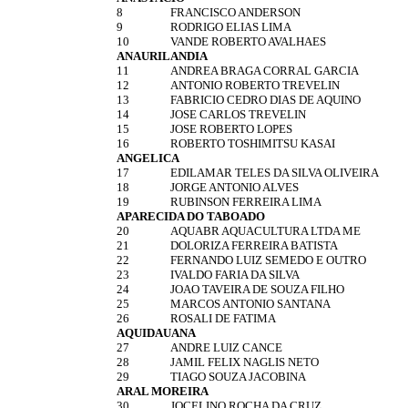
8
FRANCISCO ANDERSON
9
RODRIGO ELIAS LIMA
10
VANDE ROBERTO AVALHAES
ANAURILANDIA
11
ANDREA BRAGA CORRAL GARCIA
12
ANTONIO ROBERTO TREVELIN
13
FABRICIO CEDRO DIAS DE AQUINO
14
JOSE CARLOS TREVELIN
15
JOSE ROBERTO LOPES
16
ROBERTO TOSHIMITSU KASAI
ANGELICA
17
EDILAMAR TELES DA SILVA OLIVEIRA
18
JORGE ANTONIO ALVES
19
RUBINSON FERREIRA LIMA
APARECIDA DO TABOADO
20
AQUABR AQUACULTURA LTDA ME
21
DOLORIZA FERREIRA BATISTA
22
FERNANDO LUIZ SEMEDO E OUTRO
23
IVALDO FARIA DA SILVA
24
JOAO TAVEIRA DE SOUZA FILHO
25
MARCOS ANTONIO SANTANA
26
ROSALI DE FATIMA
AQUIDAUANA
27
ANDRE LUIZ CANCE
28
JAMIL FELIX NAGLIS NETO
29
TIAGO SOUZA JACOBINA
ARAL MOREIRA
30
JOCELINO ROCHA DA CRUZ