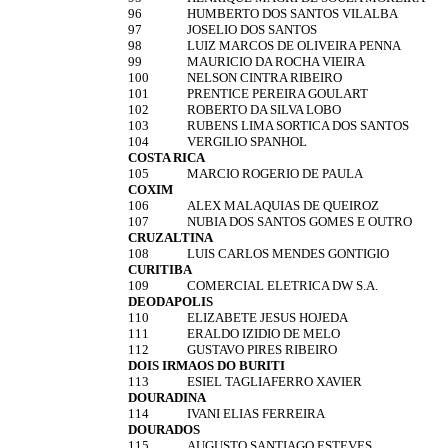
96
HUMBERTO DOS SANTOS VILALBA
97
JOSELIO DOS SANTOS
98
LUIZ MARCOS DE OLIVEIRA PENNA
99
MAURICIO DA ROCHA VIEIRA
100
NELSON CINTRA RIBEIRO
101
PRENTICE PEREIRA GOULART
102
ROBERTO DA SILVA LOBO
103
RUBENS LIMA SORTICA DOS SANTOS
104
VERGILIO SPANHOL
COSTA RICA
105
MARCIO ROGERIO DE PAULA
COXIM
106
ALEX MALAQUIAS DE QUEIROZ
107
NUBIA DOS SANTOS GOMES E OUTRO
CRUZALTINA
108
LUIS CARLOS MENDES GONTIGIO
CURITIBA
109
COMERCIAL ELETRICA DW S.A.
DEODAPOLIS
110
ELIZABETE JESUS HOJEDA
111
ERALDO IZIDIO DE MELO
112
GUSTAVO PIRES RIBEIRO
DOIS IRMAOS DO BURITI
113
ESIEL TAGLIAFERRO XAVIER
DOURADINA
114
IVANI ELIAS FERREIRA
DOURADOS
115
AUGUSTO SANTIAGO ESTEVES