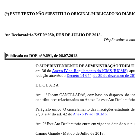
(*) ESTE TEXTO NÃO SUBSTITUI O ORIGINAL PUBLICADO NO DIÁRI
Ato Declaratório/SAT Nº 050, DE 5 DE JULHO DE 2018.
Dispõe sobre o can
Publicado no DOE nº 9.691, de 06.07.2018.
O SUPERINTENDENTE DE ADMINISTRAÇÃO TRIBUT
art. 36 do
Anexo IV ao Regulamento do ICMS (RICMS)
, ap
redação através do
Decreto 14.644, de 29 de dezembro de 20
D E C L A R A:
Art. 1º Ficam CANCELADAS, com base no disposto do inci
contribuintes relacionados no Anexo I a este Ato Declaratório
Parágrafo único. O cancelamento das inscrições estaduais de 
2º, 3º e 4º do art. 42 do
Anexo IV ao RICMS
.
Art. 2º Este Ato Declaratório entra em vigor na data de sua p
Campo Grande - MS, 05 de Julho de 2018.