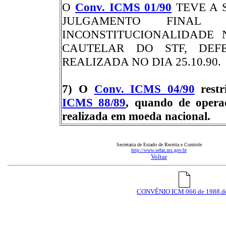
O
Conv. ICMS 01/90
TEVE A 
JULGAMENTO FINA
INCONSTITUCIONALIDADE N
CAUTELAR DO STF, DEF
REALIZADA NO DIA 25.10.90.
7) O
Conv. ICMS 04/90
restr
ICMS 88/89
, quando de operaç
realizada em moeda nacional.
Secretaria de Estado de Receita e Controle
http://www.sefaz.ms.gov.br
Voltar
CONVÊNIO ICM 066 de 1988.d