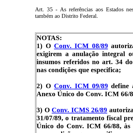
Art. 35 - As referências aos Estados ne
também ao Distrito Federal.
NOTAS:
1) O
Conv. ICM 08/89
autoriz
exigirem a anulação integral ou
insumos referidos no art. 34 
nas condições que especifica;
2) O
Conv. ICM 09/89
define a
Anexo Único do Conv. ICM 66/8
3) O
Conv. ICMS 26/89
autoriza
31/07/89, o tratamento fiscal pr
Único do Conv. ICM 66/88, às s