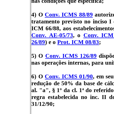
nas condições que especifica;
4) O
Conv. ICMS 88/89
autoriz
tratamento previsto no inciso I
ICM 66/88, aos estabelecimentos
Conv. AE-05/73
, o
Conv. ICM
26/89
) e o
Prot. ICM 08/83
;
5) O
Conv. ICMS 126/89
dispõe
nas operações internas, para uni
6) O
Conv. ICMS 01/90
, em seu
redução de 50% da base de cálc
al. "a", § 1º da cl. 1ª do refer
regra estabelecida no inc. II 
31/12/90;