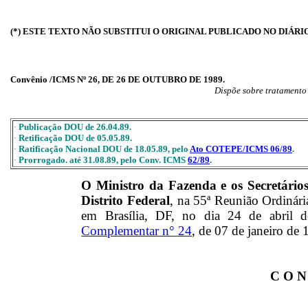
(*) ESTE TEXTO NÃO SUBSTITUI O ORIGINAL PUBLICADO NO DIÁRI
Convênio /ICMS Nº 26, DE 26 DE OUTUBRO DE 1989.
Dispõe sobre tratamento
·
Publicação DOU de 26.04.89.
·
Retificação DOU de 05.05.89.
·
Ratificação Nacional DOU de 18.05.89, pelo
Ato COTEPE/ICMS 06/89
.
·
Prorrogado. até 31.08.89, pelo Conv. ICMS
62/89
.
O Ministro da Fazenda e os Secretário
Distrito Federal
, na 55ª Reunião Ordinári
em Brasília, DF, no dia 24 de abril 
Complementar n° 24
, de 07 de janeiro de 
C O N