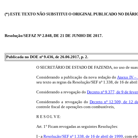
(*) ESTE TEXTO NÃO SUBSTITUI O ORIGINAL PUBLICADO NO DIÁRI
Resolução/SEFAZ Nº 2.848, DE 21 DE JUNHO DE 2017.
Publicada no DOE nº 9.436, de 26.06.2017, p. 2.
O SECRETÁRIO DE ESTADO DE FAZENDA, no uso de suas a
Considerando a publicação da nova redação do
Anexo IV – 
seu texto as regras da Resolução/SEF nº 1.338, de 16 de abril
Considerando a revogação do
Decreto nº 9.377, de 9 de feve
Considerando a revogação do
Decreto nº 12.509, de 12 d
controle fiscal de operações com combustíveis,
R E S O L V E:
Art. 1° Ficam revogadas as seguintes Resoluções:
I - a
Resolução/SEF nº 1.338, de 16 de abril de 1999
, com efe