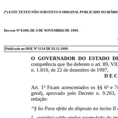
(*) ESTE TEXTO NÃO SUBSTITUI O ORIGINAL PUBLICADO NO DIÁRI
Decreto Nº 9.690, DE 4 DE NOVEMBRO DE 1999.
Publicado no DOE Nº 5134 DE 05.11.1999.
O GOVERNADOR DO ESTADO D
competência que lhe deferem o art. 89, VII,
n. 1.810, de 22 de dezembro de 1997,
D E C
Art. 1º Ficam acrescentados os §§ 6º e 
geral), aprovado pelo Decreto n. 9.203
redação:
“§ 6o Para efeito do disposto no inciso II 
I - constitui saldo credor acumulado do im