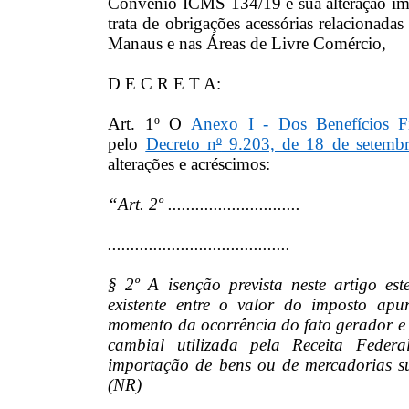
Convênio ICMS 134/19 e sua alteração i
trata de obrigações acessórias relacionada
Manaus e nas Áreas de Livre Comércio,
D E C R E T A:
Art. 1º O
Anexo I - Dos Benefícios Fi
pelo
Decreto n
º
9.203, de 18 de setemb
alterações e acréscimos:
“Art. 2º .............................
........................................
§ 2º A isenção prevista neste artigo est
existente entre o valor do imposto ap
momento da ocorrência do fato gerador e
cambial utilizada pela Receita Feder
importação de bens ou de mercadorias suj
(NR)