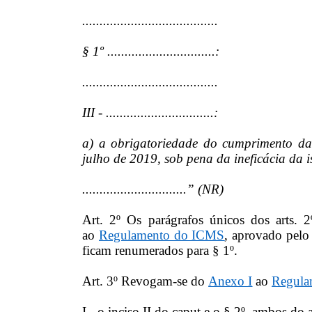
.......................................
§ 1º ...............................:
.......................................
III - ...............................:
a) a obrigatoriedade do cumprimento d
julho de 2019, sob pena da ineficácia da 
..............................” (NR)
Art. 2º Os parágrafos únicos dos arts. 
ao
Regulamento do ICMS
, aprovado pel
ficam renumerados para § 1º.
Art. 3º Revogam-se do
Anexo I
ao
Regula
I - o inciso II do caput e o § 2º, ambos do a