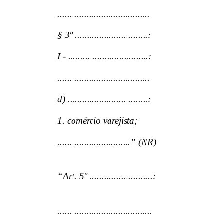
......................................
§ 3º ..............................:
I - .................................:
......................................
d) .................................:
1. comércio varejista;
..............................” (NR)
“Art. 5º ..........................:
.......................................