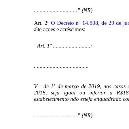
..............................” (NR)
Art. 2º
O Decreto n
º
14.508, de 29 de ju
alterações e acréscimos:
“Art. 1º ..........................:
......................................
V - de 1º de março de 2019, nos casos e
2018, seja igual ou inferior a R$18
estabelecimento não esteja enquadrado c
..............................” (NR)