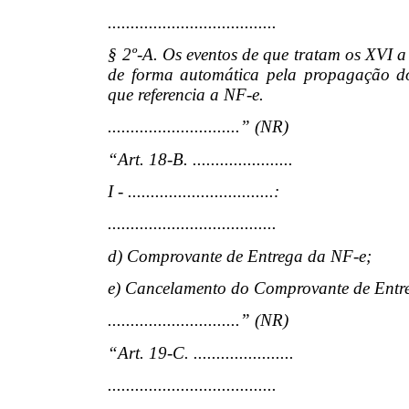
.....................................
§ 2º-A. Os eventos de que tratam os XVI a 
de forma automática pela propagação do
que referencia a NF-e.
.............................” (NR)
“Art. 18-B. ......................
I - ................................:
.....................................
d) Comprovante de Entrega da NF-e;
e) Cancelamento do Comprovante de Entr
.............................” (NR)
“Art. 19-C. ......................
.....................................