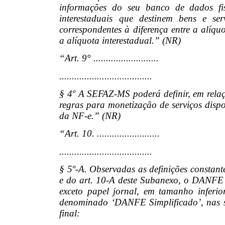
informações do seu banco de dados fisc
interestaduais que destinem bens e ser
correspondentes à diferença entre a alíqu
a alíquota interestadual.” (NR)
“Art. 9° ..........................
.....................................
§ 4º A SEFAZ-MS poderá definir, em relaçã
regras para monetização de serviços dispo
da NF-e.” (NR)
“Art. 10. .........................
.....................................
§ 5º-A. Observadas as definições constan
e do art. 10-A deste Subanexo, o DANFE 
exceto papel jornal, em tamanho infer
denominado ‘DANFE Simplificado’, nas s
final: