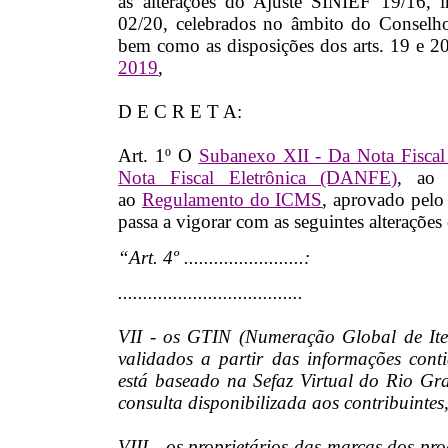
as alterações do Ajuste SINIEF 19/16, 
02/20, celebrados no âmbito do Conselh
bem como as disposições dos arts. 19 e 
2019
,
D E C R E T A:
Art. 1º O
Subanexo XII - Da Nota Fiscal
Nota Fiscal Eletrônica (DANFE)
, a
ao
Regulamento do ICMS
, aprovado pel
passa a vigorar com as seguintes alterações
“Art. 4º ........................:
.....................................
VII - os GTIN (Numeração Global de It
validados a partir das informações con
está baseado na Sefaz Virtual do Rio Gra
consulta disponibilizada aos contribuinte
VIII - os proprietários das marcas dos p