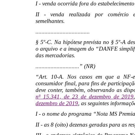
I - venda ocorrida fora do estabelecimento
II - venda realizada por comércio el
semelhantes.
....................................
§ 5º-C. Na hipótese prevista no § 5º-A de
o arquivo e a imagem do “DANFE simplific
das mercadorias.
.............................” (NR)
“Art. 10-A. Nos casos em que a NF-
consumidor final, para fins de partici
deve conter, também, observando as dispo
n
º
15.341, de 23 de dezembro de 2019
dezembro de 2019
, as seguintes informaçõ
I - o nome do programa “Nota MS Premi
II - as 8 (oito) dezenas geradas para as res