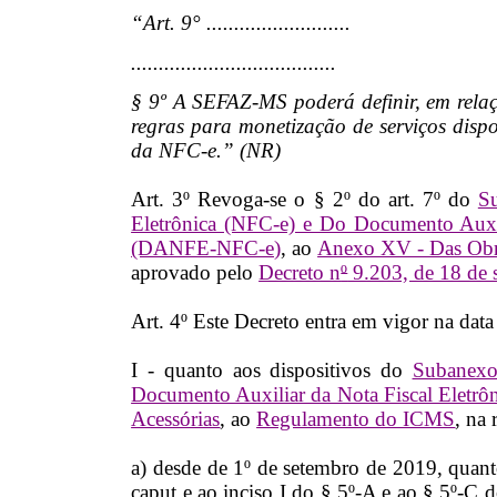
“Art. 9° ..........................
.....................................
§ 9º A SEFAZ-MS poderá definir, em relaçã
regras para monetização de serviços dispo
da NFC-e.” (NR)
Art. 3º Revoga-se o § 2º do art. 7º do
S
Eletrônica (NFC-e) e Do Documento Auxil
(DANFE-NFC-e)
, ao
Anexo XV - Das Obri
aprovado pelo
Decreto n
º
9.203, de 18 de 
Art. 4º Este Decreto entra em vigor na data
I - quanto aos dispositivos do
Subanexo
Documento Auxiliar da Nota Fiscal Eletr
Acessórias
, ao
Regulamento do ICMS
, na
a) desde de 1º de setembro de 2019, quant
caput e ao inciso I do § 5º-A e ao § 5º-C d