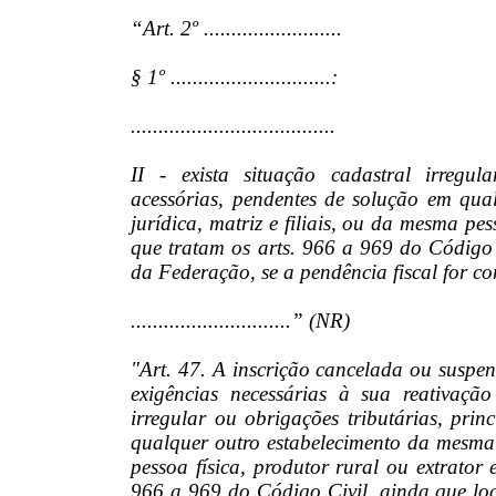
“Art. 2º .........................
§ 1º .............................:
.....................................
II - exista situação cadastral irregul
acessórias, pendentes de solução em qua
jurídica, matriz e filiais, ou da mesma pes
que tratam os arts. 966 a 969 do Código 
da Federação, se a pendência fiscal for co
.............................” (NR)
"Art. 47. A inscrição cancelada ou suspen
exigências necessárias à sua reativaçã
irregular ou obrigações tributárias, prin
qualquer outro estabelecimento da mesma p
pessoa física, produtor rural ou extrator 
966 a 969 do Código Civil, ainda que lo