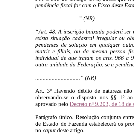
pendência fiscal for com o Fisco deste Est
.............................” (NR)
“Art. 48. A inscrição baixada poderá se
exista situação cadastral irregular ou obr
pendentes de solução em qualquer outro
matriz e filiais, ou da mesma pessoa fís
individual de que tratam os arts. 966 a 
outra unidade da Federação, se a pendênci
..............................” (NR)
Art. 3º Havendo débito de natureza não tr
observando-se o disposto nos §§ 1º a
aprovado pelo
Decreto n
º
9.203, de 18 de 
Parágrafo único. Resolução conjunta entre
de Estado de Fazenda estabelecerá os proc
no
caput
deste artigo
.