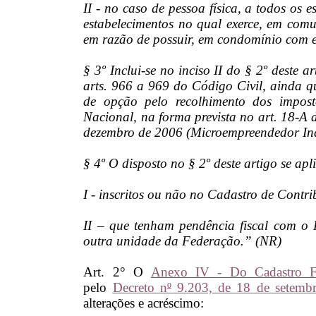
II - no caso de pessoa física, a todos os 
estabelecimentos no qual exerce, em comu
em razão de possuir, em condomínio com el
§ 3º Inclui-se no inciso II do § 2º deste a
arts. 966 a 969 do Código Civil, ainda q
de opção pelo recolhimento dos impost
Nacional, na forma prevista no art. 18-A
dezembro de 2006 (Microempreendedor Ind
§ 4º O disposto no § 2º deste artigo se apl
I - inscritos ou não no Cadastro de Contr
II – que tenham pendência fiscal com o 
outra unidade da Federação.” (NR)
Art. 2° O
Anexo IV - Do Cadastro Fi
pelo
Decreto n
º
9.203, de 18 de setemb
alterações e acréscimo: