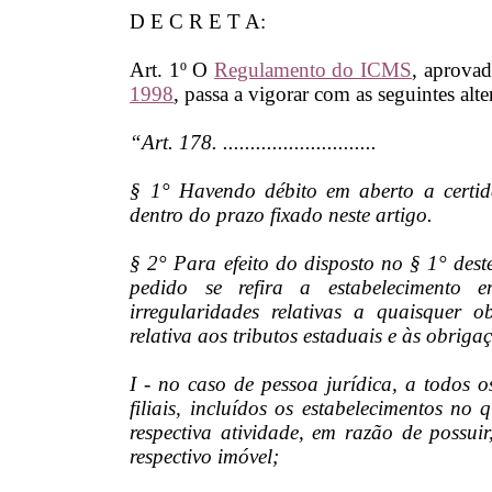
D E C R E T A:
Art. 1º O
Regulamento do ICMS
, aprova
1998
, passa a vigorar com as seguintes alt
“Art. 178. ............................
§ 1° Havendo débito em aberto a certid
dentro do prazo fixado neste artigo.
§ 2° Para efeito do disposto no § 1° des
pedido se refira a estabelecimento 
irregularidades relativas a quaisquer ob
relativa aos tributos estaduais e às obriga
I - no caso de pessoa jurídica, a todos 
filiais, incluídos os estabelecimentos n
respectiva atividade, em razão de possu
respectivo imóvel;