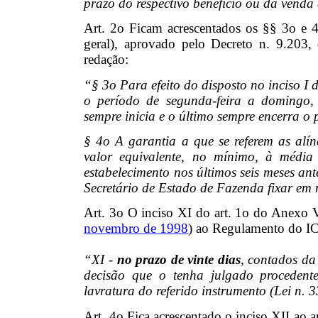
prazo do respectivo benefício ou da venda
Art. 2o Ficam acrescentados os §§ 3o e 
geral), aprovado pelo Decreto n. 9.203
redação:
“§ 3o Para efeito do disposto no inciso I 
o período de segunda-feira a domingo,
sempre inicia e o último sempre encerra o
§ 4o A garantia a que se referem as alí
valor equivalente, no mínimo, à média t
estabelecimento nos últimos seis meses an
Secretário de Estado de Fazenda fixar em 
Art. 3o O inciso XI do art. 1o do Anexo V
novembro de 1998
) ao Regulamento do IC
“XI -
no prazo de vinte dias
, contados da
decisão que o tenha julgado procedente
lavratura do referido instrumento (Lei n. 33
Art. 4o Fica acrescentado o inciso XII ao 