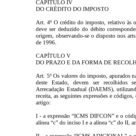
CAPÍTULO IV
DO CRÉDITO DO IMPOSTO
Art. 4º O crédito do imposto, relativo às o
deve ser deduzido do débito corresponde
origem, observando-se o disposto nos art
de 1996.
CAPÍTULO V
DO PRAZO E DA FORMA DE RECOL
Art. 5º Os valores do imposto, apurados na
deste Estado, devem ser recolhidos 
Arrecadação Estadual (DAEMS), utilizando-s
receita, as seguintes expressões e códigos
artigo:
I - a expressão “ICMS DIFCON” e o código
alínea “c” do inciso I e a alínea “c” do II,
II - a expressão “ICMS ADICIONAL” e o 