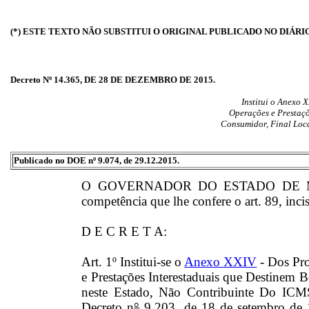
(*) ESTE TEXTO NÃO SUBSTITUI O ORIGINAL PUBLICADO NO DIÁRI
Decreto Nº 14.365, DE 28 DE DEZEMBRO DE 2015.
Institui o Anexo 
Operações e Prestaçõ
Consumidor, Final Loca
Publicado no DOE nº 9.074, de 29.12.2015.
O GOVERNADOR DO ESTADO DE MAT
competência que lhe confere o art. 89, inci
D E C R E T A:
Art. 1º Institui-se o
Anexo XXIV
- Dos Pro
e Prestações Interestaduais que Destinem 
neste Estado, Não Contribuinte Do IC
Decreto n
°
9.203, de 18 de setembro de 1