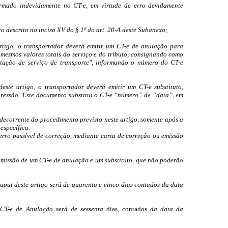
ormado indevidamente no CT-e, em virtude de erro devidamente
o descrito no inciso XV do § 1º do art. 20-A deste Subanexo;
 artigo, o transportador deverá emitir um CT-e de anulação para
mesmos valores totais do serviço e do tributo, consignando como
stação de serviço de transporte", informando o número do CT-e
deste artigo, o transportador deverá emitir um CT-e substituto,
pressão "Este documento substitui o CT-e “número” de “data”, em
 decorrente do procedimento previsto neste artigo, somente após a
específica.
 erro passível de correção, mediante carta de correção ou emissão
 emissão de um CT-e de anulação e um substituto, que não poderão
caput deste artigo será de quarenta e cinco dias contados da data
 CT-e de Anulação será de sessenta
dias, contados
da data da