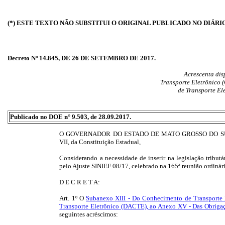
(*) ESTE TEXTO NÃO SUBSTITUI O ORIGINAL PUBLICADO NO DIÁRI
Decreto Nº 14.845, DE 26 DE SETEMBRO DE 2017.
Acrescenta dis
Transporte Eletrônico 
de Transporte El
Publicado no DOE n° 9.503, de 28.09.2017.
O GOVERNADOR DO ESTADO DE MATO GROSSO DO SUL, no ex
VII, da Constituição Estadual,
Considerando a necessidade de inserir na legislação tribut
pelo Ajuste SINIEF 08/17, celebrado na 165ª reunião ordiná
D E C R E T A:
Art. 1º O
Subanexo XIII - Do Conhecimento de Transporte 
Transporte Eletrônico (DACTE), ao Anexo XV - Das Obriga
seguintes acréscimos: