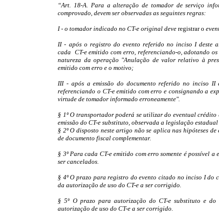
“Art. 18-A. Para a alteração de tomador de serviço inf
comprovado, devem ser observadas as seguintes regras:
I - o tomador indicado no CT-e original deve
registrar o
event
II - após o registro do evento referido no inciso I deste
cada CT-e emitido com erro, referenciando-o, adotando os 
natureza da operação "Anulação de valor relativo à pre
emitido com erro e o motivo;
III - após a emissão do documento referido no inciso II 
referenciando o CT-e emitido com erro e consignando a ex
virtude de tomador informado erroneamente".
§ 1º O transportador poderá se utilizar do eventual crédito
emissão do CT-e substituto, observada a legislação estadual 
§ 2º O disposto neste artigo não se aplica nas hipóteses de
de documento fiscal complementar.
§ 3º Para cada CT-e emitido com erro somente é possível a
ser cancelados.
§ 4º O prazo para registro do evento citado no inciso I do 
da autorização de uso do CT-e a ser corrigido.
§ 5º O prazo para autorização do CT-e substituto e do
autorização de uso do CT-e a ser corrigido.