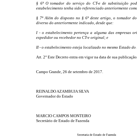
§ 6º O tomador do serviço do CT-e de substituição pod
estabelecimento tenha sido referenciado anteriormente como
§ 7º Além do disposto no § 6º deste artigo, o tomador do
diverso do anteriormente indicado, desde que:
I - o estabelecimento pertença a alguma das empresas or
expedidor ou recebedor no CT-e original; e
II - o estabelecimento esteja localizado no mesmo Estado do
Art. 2° Este Decreto entra em vigor na data de sua publicação
Campo Grande, 26 de setembro de 2017.
REINALDO AZAMBUJA SILVA
Governador do Estado
MARCIO CAMPOS MONTEIRO
Secretário de Estado de Fazenda
Secretaria de Estado de Fazenda