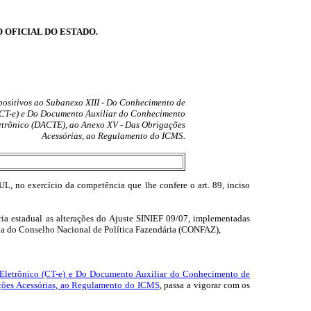
O OFICIAL DO ESTADO.
positivos ao Subanexo XIII - Do Conhecimento de
(CT-e) e Do Documento Auxiliar do Conhecimento
etrônico (DACTE), ao Anexo XV - Das Obrigações
Acessórias, ao Regulamento do ICMS.
ercício da competência que lhe confere o art. 89, inciso
ária estadual as alterações do Ajuste SINIEF 09/07, implementadas
ria do Conselho Nacional de Política Fazendária (CONFAZ),
Eletrônico (CT-e) e Do Documento Auxiliar do Conhecimento de
ções Acessórias, ao Regulamento do ICMS
, passa a vigorar com os