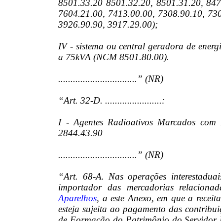
8501.33.20 8501.32.20, 8501.31.20, 847
7604.21.00, 7413.00.00, 7308.90.10, 730
3926.90.90, 3917.29.00);
IV - sistema ou central geradora de energ
a 75kVA (NCM 8501.80.00).
................................” (NR)
“Art. 32-D. .......................:
I - Agentes Radioativos Marcados co
2844.43.90
................................” (NR)
“Art. 68-A. Nas operações interestaduai
importador das mercadorias relacion
Aparelhos
, a este Anexo, em que a receit
esteja sujeita ao pagamento das contribu
de Formação do Patrimônio do Servidor 