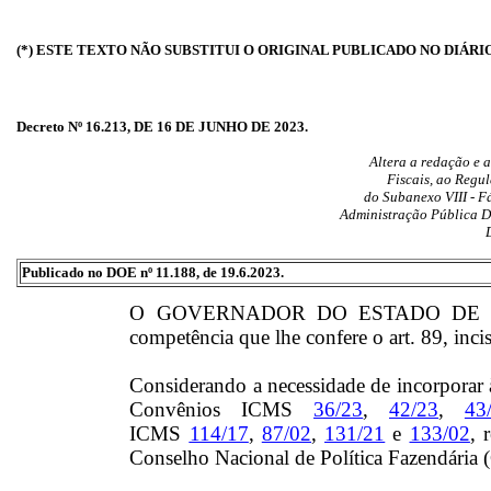
(*) ESTE TEXTO NÃO SUBSTITUI O ORIGINAL PUBLICADO NO DIÁRI
Decreto Nº 16.213, DE 16 DE JUNHO DE 2023.
Altera a redação e a
Fiscais, ao Regu
do Subanexo VIII - 
Administração Pública Di
Publicado no DOE nº 11.188, de 19.6.2023.
O GOVERNADOR DO ESTADO DE MA
competência que lhe confere o art. 89, inci
Considerando a necessidade de incorporar à 
Convênios ICMS
36/23
,
42/23
,
43
ICMS
114/17
,
87/02
,
131/21
e
133/02
, 
Conselho Nacional de Política Fazendári