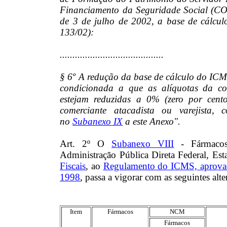
Financiamento da Seguridade Social (COF
de 3 de julho de 2002, a base de cálcu
133/02):
.........................................
§ 6º A redução da base de cálculo do ICMS
condicionada a que as alíquotas da 
estejam reduzidas a 0% (zero por cento)
comerciante atacadista ou varejista,
no
Subanexo IX
a este Anexo".
Art. 2º O
Subanexo VIII
- Fármacos
Administração Pública Direta Federal, Es
Fiscais
, ao
Regulamento do ICMS, aprovad
1998
, passa a vigorar com as seguintes alte
Item
Fármacos
NCM
Fármacos