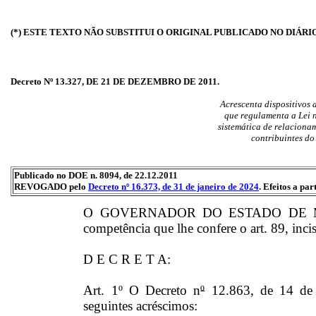
(*) ESTE TEXTO NÃO SUBSTITUI O ORIGINAL PUBLICADO NO DIÁRI
Decreto Nº 13.327, DE 21 DE DEZEMBRO DE 2011.
Acrescenta dispositivos 
que regulamenta a Lei n
sistemática de relaciona
contribuintes d
Publicado no DOE n. 8094, de 22.12.2011
REVOGADO pelo
Decreto nº 16.373, de 31 de janeiro de 2024
. Efeitos a par
O GOVERNADOR DO ESTADO DE MAT
competência que lhe confere o art. 89, inci
D E C R E T A:
Art. 1º O Decreto n
º
12.863, de 14 de 
seguintes acréscimos: