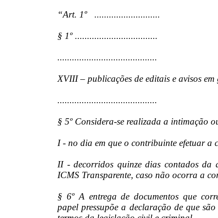
“Art. 1º ...........................
§ 1º ..................................
.........................................
XVIII – publicações de editais e avisos em 
.........................................
§ 5º Considera-se realizada a intimação o
I - no dia em que o contribuinte efetuar a 
II - decorridos quinze dias contados d
ICMS Transparente, caso não ocorra a cons
§ 6º A entrega de documentos que corr
papel pressupõe a declaração de que são có
termos da legislação civil e criminal.