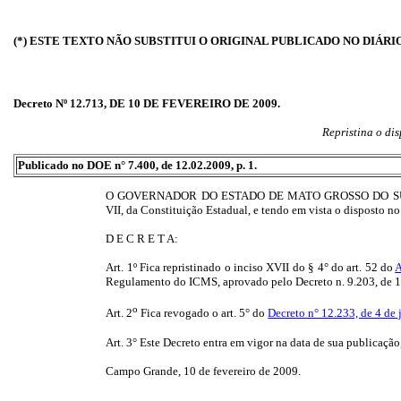
(*) ESTE TEXTO NÃO SUBSTITUI O ORIGINAL PUBLICADO NO DIÁRI
Decreto Nº 12.713, DE 10 DE FEVEREIRO DE 2009.
Repristina o dis
Publicado no DOE n° 7.400, de 12.02.2009, p. 1.
O GOVERNADOR DO ESTADO DE MATO GROSSO DO SUL, no ex
VII, da Constituição Estadual, e tendo em vista o disposto n
D E C R E T A:
Art. 1º Fica repristinado o inciso XVII do § 4° do art. 52 do
A
Regulamento do ICMS, aprovado pelo Decreto n. 9.203, de 1
o
Art. 2
Fica revogado o art. 5° do
Decreto n° 12.233, de 4 de 
Art. 3° Este Decreto entra em vigor na data de sua publicação
Campo Grande, 10 de fevereiro de 2009.