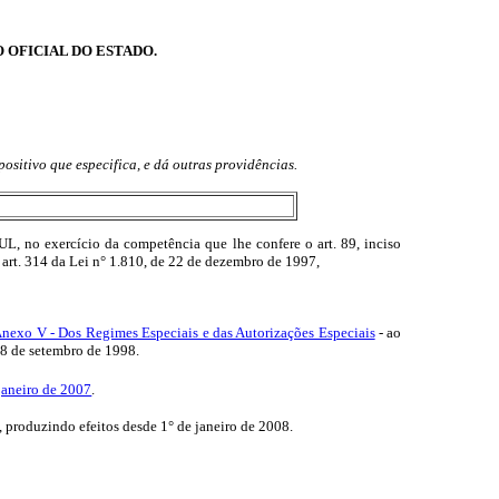
O OFICIAL DO ESTADO.
positivo que especifica, e dá outras providências.
ercício da competência que lhe confere o art. 89, inciso
o art. 314 da Lei n° 1.810, de 22 de dezembro de 1997,
nexo V - Dos Regimes Especiais e das Autorizações Especiais
- ao
8 de setembro de 1998.
janeiro de 2007
.
, produzindo efeitos desde 1° de janeiro de 2008.