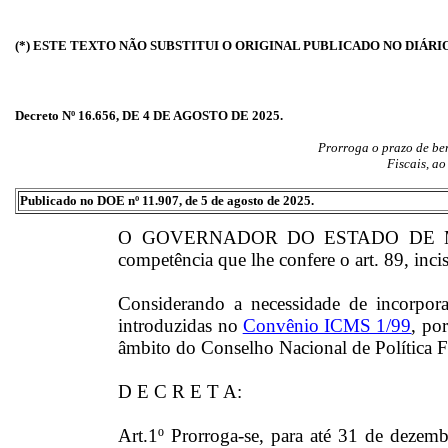
(*) ESTE TEXTO NÃO SUBSTITUI O ORIGINAL PUBLICADO NO DIÁRI
Decreto Nº 16.656, DE 4 DE AGOSTO DE 2025.
Prorroga o prazo de ben
Fiscais, a
Publicado no DOE nº 11.907, de 5 de agosto de 2025.
O GOVERNADOR DO ESTADO DE MAT
competência que lhe confere o art. 89, inci
Considerando a necessidade de incorporar 
introduzidas no
Convênio ICMS 1/99
, po
âmbito do Conselho Nacional de Política
D E C R E T A:
Art.1º Prorroga-se, para até 31 de dezem